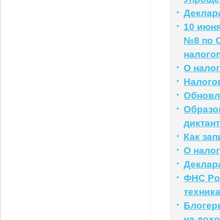
Деклар
10 июн
№8 по 
налого
О нало
Налого
Обновл
Образо
диктант
Как за
О нало
Деклар
ФНС Ро
техник
Блогер
на дох