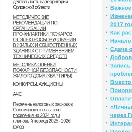
деятельность на территории
Орловской области
Орловской области
Важное
Контактные данные операторов
Измене
МЕТОДИЧЕСКИЕ
РЕКОМЕНДАЦИИ ПО
связи, осуществляющих
2017 го
ОРГАНИЗАЦИИ
Как ра
деятельность на территории
ПРОФИЛАКТИКИ ПОЖАРОВ
ОТ ЭЛЕКТРООБОРУДОВАНИЯ
Начало
Орловской области
В ЖИЛЫХ И ОБЩЕСТВЕННЫХ
Сдача 
ЗДАНИЯХ С ПРИМЕНЕНИЕМ
ТЕХНИЧЕСКИХ СРЕДСТВ
Добров
МЕТОДИКА ОЦЕНКИ
Запись
ПОЖАРНОЙ БЕЗОПАСНОСТИ
пробле
ЖИЛОГО ДОМА (КВАРТИРЫ)
Вместо
КОНКУРСЫ, АУКЦИОНЫ
Приори
Продажа земельных участков
АЧС
Оплати
Уках Губернатора Орловской
Указ Губернатора Орловской
Указ Губернатора Орловской
Перечень налоговых расходов
«Личны
Соломинского сельского
области от 23.11.2022 года № 674
области от 28.11.2022 года № 683
области от 28.11.2022 года № 684
через Г
поселения на 2024 год и
"Об установлении
"О внесении изменений в Указ
"Об установлении
плановый период 2025 - 2026
Интера
годов
ограничительных мероприятий
Губернатора Орловской области
ограничительных мероприятий
Предос