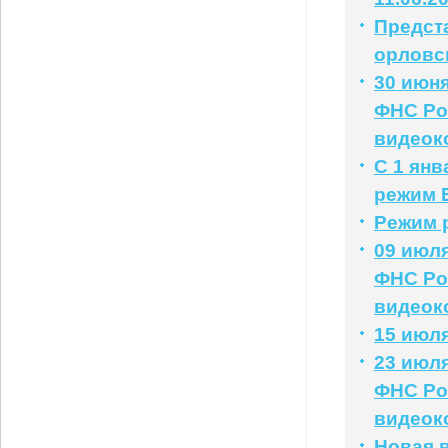
Предст
орловс
30 июня
ФНС Ро
видеок
С 1 ян
режим 
Режим 
09 июля
ФНС Ро
видеок
15 июля
23 июля
ФНС Ро
видеок
Новая 