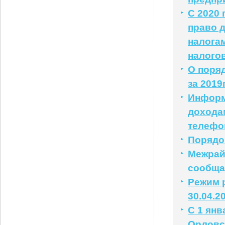
С 2020
право 
налога
налого
О поря
за 2019
Информ
доходам
телефо
Порядо
Межрай
сообща
Режим р
30.04.2
С 1 янв
Орловс