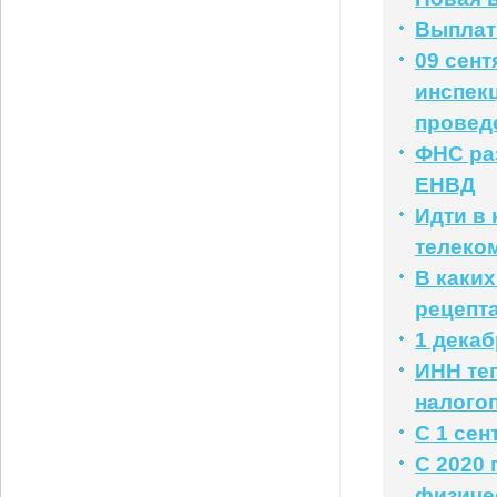
Выплат
09 сент
инспек
провед
ФНС раз
ЕНВД
Идти в 
телеко
В каких
рецепт
1 дека
ИНН те
налого
С 1 се
С 2020 
физиче