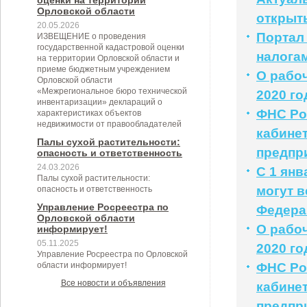
оценки на территории
Орловской области
открыты
20.05.2026
Портал 
ИЗВЕЩЕНИЕ о проведения
государственной кадастровой оценки
налога
на территории Орловской области и
приеме бюджетным учреждением
О рабоч
Орловской области
«Межрегиональное бюро технической
2020 го
инвентаризации» деклараций о
ФНС Ро
характеристиках объектов
недвижимости от правообладателей
кабине
Палы сухой растительности:
предпр
опасность и ответственность
24.03.2026
С 1 ян
Палы сухой растительности:
могут в
опасность и ответственность
Управление Росреестра по
Федера
Орловской области
О рабоч
информирует!
05.11.2025
2020 го
Управление Росреестра по Орловской
области информирует!
ФНС Ро
Все новости и объявления
кабине
предпр