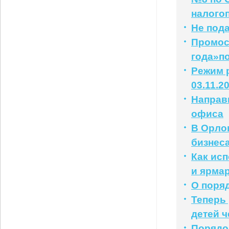
налого
Не под
Промос
года»п
Режим р
03.11.2
Направ
офиса
В Орло
бизнес
Как ис
и ярма
О поря
Теперь
детей ч
Порядо