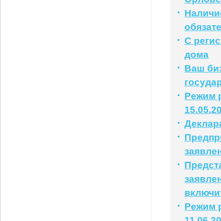
Наличи
обязат
С реги
дома
Ваш би
государ
Режим р
15.05.2
Деклар
Предпр
заявле
Предст
заявлен
включи
Режим р
11.06.2