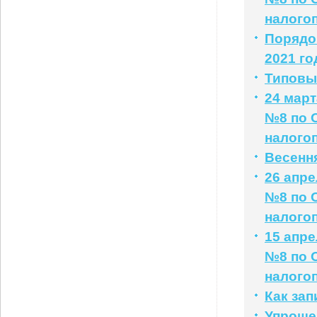
налого
Порядо
2021 го
Типовые
24 мар
№8 по 
налого
Весенн
26 апр
№8 по 
налого
15 апр
№8 по 
налого
Как за
Упроще