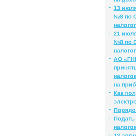
13 июл
№8 по 
налого
21 июл
№8 по 
налого
АО «ГНИ
принять
налогов
на при
Как по
электр
Порядо
Подать
налого
12 авг