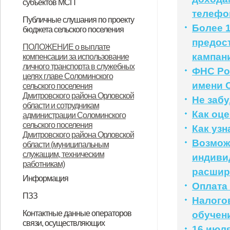
субъектов МСП
телефо
НПА
Вопрос-ответ
Имущество для бизнеса
Материалы корпорации
Коллегиальный орган
Публичные слушания по проекту
Более 
бюджета сельского поселения
предос
ИТОГОВЫЙ ДОКУМЕНТ
ПОЛОЖЕНИЕ о выплате
кампани
компенсации за использование
публичных слушаний по проекту
личного транспорта в служебных
ФНС Ро
муниципального правового акта
целях главе Соломинского
имени 
сельского поселения
«О бюджете Соломинского
Дмитровского района Орловской
Не забу
сельского поселения
области и сотрудникам
Как оце
администрации Соломинского
Дмитровского района Орловской
сельского поселения
Как уз
Дмитровского района Орловской
области на 2021 год и плановый
Возмож
области (муниципальным
период 2022-2023 годов»
служащим, техническим
индиви
работникам)
расши
Информация
Оплата
Информация по дорогам
ПЗЗ
Налого
ПЗЗ Соломинского сельского
Контактные данные операторов
обучен
связи, осуществляющих
поселения Дмитровского района
16 июля