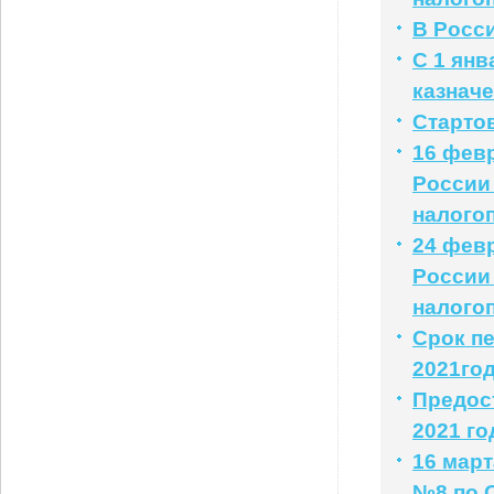
В Росс
С 1 янв
казначе
Старто
16 фев
России
налого
24 фев
России
налого
Срок пе
2021го
Предос
2021 го
16 мар
№8 по 