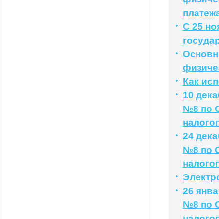
платеж
С 25 н
госуда
Основн
физичес
Как ис
10 дек
№8 по 
налого
24 дек
№8 по 
налого
Электр
26 янв
№8 по 
налого