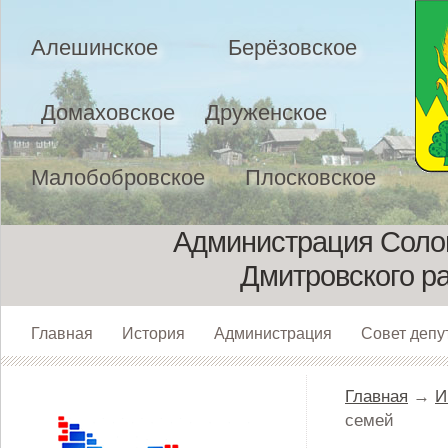
Алешинское
Берёзовское
Домаховское
Друженское
Малобобровское
Плосковское
Администрация Солом
Дмитровского р
Главная
История
Администрация
Совет депу
Главная
→
И
семей