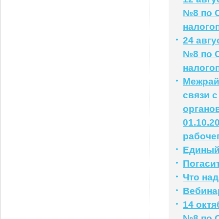
№8 по 
налого
24 авг
№8 по 
налого
Межрай
связи 
органо
01.10.2
рабочег
Единый 
Погаси
Что на
Вебинар
14 окт
№8 по 