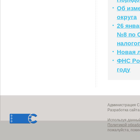
Об изм
округа
26 янв
№8 по 
налого
Новая л
ФНС Рос
году
Администрация Со
Разработка сайт
Используя данный
Политикой обраб
пожалуйста, поки