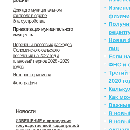
района»
«О ежемесячной социальной
Измене
О назначении общественных
Доклад о муниципальном
физиче
контроле в сфере
выплате детям отдельных
(публичных) слушаний
благоустройства
Получи
категорий военнослужащих».
Приватизация муниципального
рецепт
имущества
Новая 
Об утверждении Положения о
Информационное сообщение
Перечень налоговых расходов
лиц
Соломинского сельского
порядке планирования и принятия
администрации Соломинского
поселения на 2027 год и
Если н
решений об условиях
сельского поселения
плановый период 2028 - 2029
ФНС и 
годов
приватизации муниципального
Дмитровского района Орловской
Третий 
Интернет-приемная
имущества муниципального
области об итогах приватизации и
2020 го
Фотографии
образования Соломинское
продажи государственного и
Кальку
сельское поселение
муниципального имущества за
Как мо
Дмитровского муниципального
2025 год
Важные
Новости
района Орловской области
В новый
ИЗВЕЩЕНИЕ о проведения
В новый
государственной кадастровой
Актуал