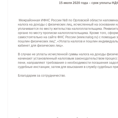
15 июля 2020 года – срок уплаты НДФ
Межрайонная ИФНС России №8 по Орловской области напоминает,
налога на доходы с физических лиц, исчисленный на основании н
уплачивается по месту жительства налогоплательщика. Реквизит
органе по месту прописки налогоплательщика. Кроме того, сфо
самостоятельно на сайте ФНС России (www.nalog.ru) с помощью э
пошлин физических лиц", «Уплата налогов и пошлин индивидуа
кабинет для физических лиц».
В случае не уплаты исчисленной суммы налога на доходы физиче
начинают установленный налоговым законодательством процесс
пени, направляют требования о необходимости погашения задо
судебные инстанции, затем для взыскания в службу судебных при
Благодарим за сотрудничество.