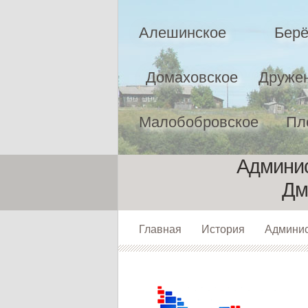
Алешинское
Берё
Домаховское
Друже
Малобобровское
Пл
Админис
Дм
Главная
История
Админи