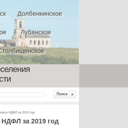
ск
Долбенкинское
ое
Лубянское
Столбищенское
оселения
сти
Поиск
платы НДФЛ за 2019 год
 НДФЛ за 2019 год