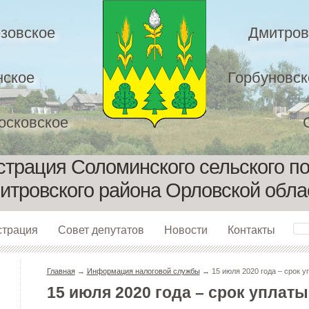
зовское
Дмитров
нское
Горбуновск
осковское
трация Соломинского сельского п
итровского района Орловской обла
страция
Совет депутатов
Новости
Контакты
Главная
→
Информация налоговой службы
→ 15 июля 2020 года – срок у
15 июля 2020 года – срок уплаты