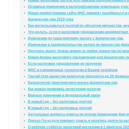
Новые налоговые льготы для граждан предпенсионного в
Основные изменения в налогообложении земельных участ
Новая промостраница сайта ФНС поможет разобраться в
физических лиц 2019 года
Как воспользоваться льготой по объектам имущества, не
Что делать, если в налоговом уведомлении некорректна
Изменения по транспортному налогу с физических лиц
Изменения в законодательстве налога на имущество физ
Получить вычет теперь можно за любое лекарство по рец
Новая форма налогового уведомления для физических л
Если налоговое уведомление не получено
ФНС и современные технологии в Вашем телефоне
Третий этап амнистии капиталов продлится до 29 февраля
Калькулятор транспортного налога физических лиц
Как можно проверить начисления налогов
Важные изменения в федеральный закон
В новый год – без налоговых долгов!
В новый год – без налоговых долгов!
Актуальные вопросы-ответы по итогам проведения Дня от
Портал Госуслуги поможет узнать и оплатить долги по на
О рабочих субботах налоговой инспекции в 1 квартале 202