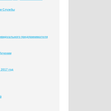
ни Службы
дивидуального предпринимателя
бучении
 2017 год
й