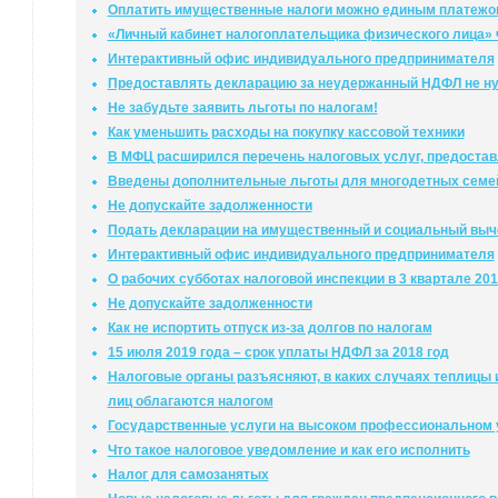
Оплатить имущественные налоги можно единым платежо
«Личный кабинет налогоплательщика физического лица» 
Интерактивный офис индивидуального предпринимателя
Предоставлять декларацию за неудержанный НДФЛ не н
Не забудьте заявить льготы по налогам!
Как уменьшить расходы на покупку кассовой техники
В МФЦ расширился перечень налоговых услуг, предоста
Введены дополнительные льготы для многодетных семе
Не допускайте задолженности
Подать декларации на имущественный и социальный выче
Интерактивный офис индивидуального предпринимателя
О рабочих субботах налоговой инспекции в 3 квартале 201
Не допускайте задолженности
Как не испортить отпуск из-за долгов по налогам
15 июля 2019 года – срок уплаты НДФЛ за 2018 год
Налоговые органы разъясняют, в каких случаях теплицы 
лиц облагаются налогом
Государственные услуги на высоком профессиональном 
Что такое налоговое уведомление и как его исполнить
Налог для самозанятых