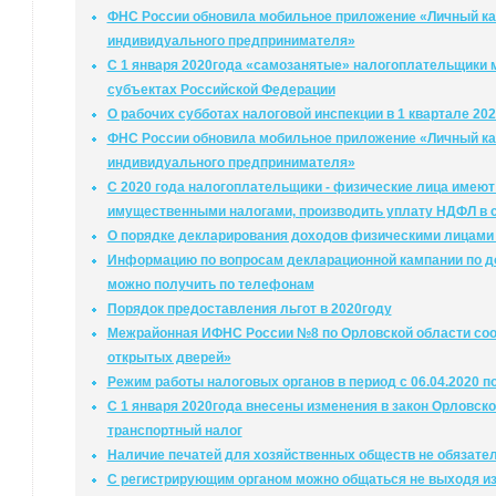
ФНС России обновила мобильное приложение «Личный ка
индивидуального предпринимателя»
С 1 января 2020года «самозанятые» налогоплательщики м
субъектах Российской Федерации
О рабочих субботах налоговой инспекции в 1 квартале 202
ФНС России обновила мобильное приложение «Личный ка
индивидуального предпринимателя»
С 2020 года налогоплательщики - физические лица имеют 
имущественными налогами, производить уплату НДФЛ в с
О порядке декларирования доходов физическими лицами 
Информацию по вопросам декларационной кампании по до
можно получить по телефонам
Порядок предоставления льгот в 2020году
Межрайонная ИФНС России №8 по Орловской области соо
открытых дверей»
Режим работы налоговых органов в период с 06.04.2020 по
С 1 января 2020года внесены изменения в закон Орловско
транспортный налог
Наличие печатей для хозяйственных обществ не обязате
С регистрирующим органом можно общаться не выходя и