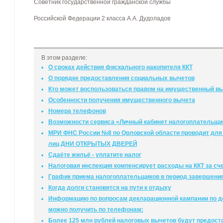
Советник государственной гражданской службы
Российской Федерации 2 класса А.А. Дудоладов
В этом разделе:
О сроках действия фискального накопителя ККТ
О порядке предоставления социальных вычетов
Кто может воспользоваться правом на имущественный вы
Особенности получения имущественного вычета
Номера телефонов
Возможности сервиса «Личный кабинет налогоплательщи
МРИ ФНС России №8 по Орловской области проводит для
лиц ДНИ ОТКРЫТЫХ ДВЕРЕЙ
Сдаёте жильё - уплатите налог
Налоговая инспекция компенсирует расходы на ККТ за сч
График приема налогоплательщиков в период завершени
Когда долги становятся на пути к отдыху
Информацию по вопросам декларационной кампании по до
можно получить по телефонам:
Более 125 млн рублей налоговых вычетов будут предост