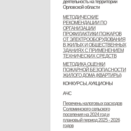
деятельность на территории
Орловской области
Орловской области
Контактные данные операторов
МЕТОДИЧЕСКИЕ
РЕКОМЕНДАЦИИ ПО
связи, осуществляющих
ОРГАНИЗАЦИИ
деятельность на территории
ПРОФИЛАКТИКИ ПОЖАРОВ
ОТ ЭЛЕКТРООБОРУДОВАНИЯ
Орловской области
В ЖИЛЫХ И ОБЩЕСТВЕННЫХ
ЗДАНИЯХ С ПРИМЕНЕНИЕМ
ТЕХНИЧЕСКИХ СРЕДСТВ
МЕТОДИКА ОЦЕНКИ
ПОЖАРНОЙ БЕЗОПАСНОСТИ
ЖИЛОГО ДОМА (КВАРТИРЫ)
КОНКУРСЫ, АУКЦИОНЫ
Продажа земельных участков
АЧС
Уках Губернатора Орловской
Указ Губернатора Орловской
Указ Губернатора Орловской
Перечень налоговых расходов
Соломинского сельского
области от 23.11.2022 года № 674
области от 28.11.2022 года № 683
области от 28.11.2022 года № 684
поселения на 2024 год и
"Об установлении
"О внесении изменений в Указ
"Об установлении
плановый период 2025 - 2026
годов
ограничительных мероприятий
Губернатора Орловской области
ограничительных мероприятий