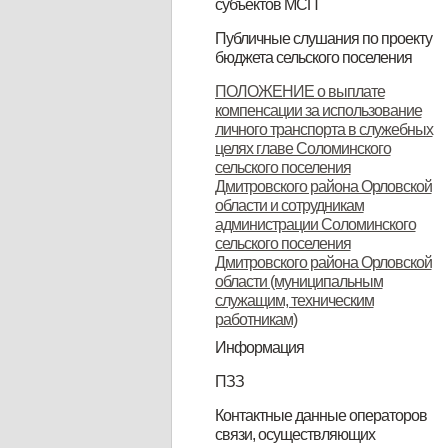
субъектов МСП
НПА
Вопрос-ответ
Имущество для бизнеса
Материалы корпорации
Коллегиальный орган
Публичные слушания по проекту
бюджета сельского поселения
ИТОГОВЫЙ ДОКУМЕНТ
ПОЛОЖЕНИЕ о выплате
компенсации за использование
публичных слушаний по проекту
личного транспорта в служебных
муниципального правового акта
целях главе Соломинского
сельского поселения
«О бюджете Соломинского
Дмитровского района Орловской
сельского поселения
области и сотрудникам
администрации Соломинского
Дмитровского района Орловской
сельского поселения
Дмитровского района Орловской
области на 2021 год и плановый
области (муниципальным
период 2022-2023 годов»
служащим, техническим
работникам)
Информация
Информация по дорогам
ПЗЗ
ПЗЗ Соломинского сельского
Контактные данные операторов
связи, осуществляющих
поселения Дмитровского района