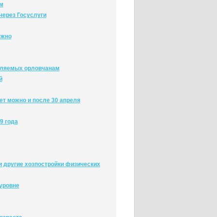
м
через Госуслуги
ужно
вляемых орловчанам
й
т можно и после 30 апреля
9 года
и другие хозпостройки физических
уровне