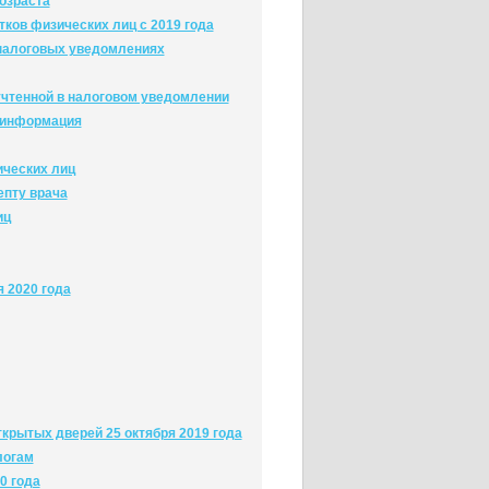
озраста
ков физических лиц с 2019 года
 налоговых уведомлениях
учтенной в налоговом уведомлении
я информация
ических лиц
епту врача
иц
 2020 года
крытых дверей 25 октября 2019 года
логам
0 года