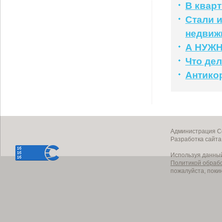
В квар
Стали 
недвиж
А НУЖ
Что де
Антико
Администрация Со
Разработка сайт
Используя данный
Политикой обраб
пожалуйста, поки