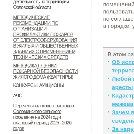
деятельность на территории
помещений 
Орловской области
Орловской области
пользовать
Контактные данные операторов
МЕТОДИЧЕСКИЕ
по соглаше
РЕКОМЕНДАЦИИ ПО
связи, осуществляющих
в порядке,
ОРГАНИЗАЦИИ
деятельность на территории
ПРОФИЛАКТИКИ ПОЖАРОВ
ОТ ЭЛЕКТРООБОРУДОВАНИЯ
Орловской области
В ЖИЛЫХ И ОБЩЕСТВЕННЫХ
ЗДАНИЯХ С ПРИМЕНЕНИЕМ
В этом ра
ТЕХНИЧЕСКИХ СРЕДСТВ
Об исп
МЕТОДИКА ОЦЕНКИ
террит
ПОЖАРНОЙ БЕЗОПАСНОСТИ
ЖИЛОГО ДОМА (КВАРТИРЫ)
Любой 
КОНКУРСЫ, АУКЦИОНЫ
аресты
Продажа земельных участков
Кадастр
АЧС
Уках Губернатора Орловской
Указ Губернатора Орловской
Указ Губернатора Орловской
межева
Перечень налоговых расходов
Соломинского сельского
Зачем 
области от 23.11.2022 года № 674
области от 28.11.2022 года № 683
области от 28.11.2022 года № 684
поселения на 2024 год и
сведен
"Об установлении
"О внесении изменений в Указ
"Об установлении
плановый период 2025 - 2026
годов
За нар
ограничительных мероприятий
Губернатора Орловской области
ограничительных мероприятий