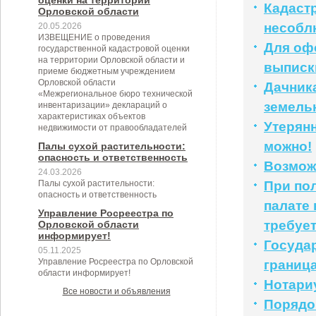
оценки на территории
Кадаст
Орловской области
несобл
20.05.2026
ИЗВЕЩЕНИЕ о проведения
Для оф
государственной кадастровой оценки
на территории Орловской области и
выписк
приеме бюджетным учреждением
Орловской области
Дачник
«Межрегиональное бюро технической
земель
инвентаризации» деклараций о
характеристиках объектов
Утерян
недвижимости от правообладателей
можно!
Палы сухой растительности:
опасность и ответственность
Возмож
24.03.2026
Палы сухой растительности:
При по
опасность и ответственность
палате 
Управление Росреестра по
требует
Орловской области
информирует!
Госуда
05.11.2025
Управление Росреестра по Орловской
границ
области информирует!
Нотари
Все новости и объявления
Порядо