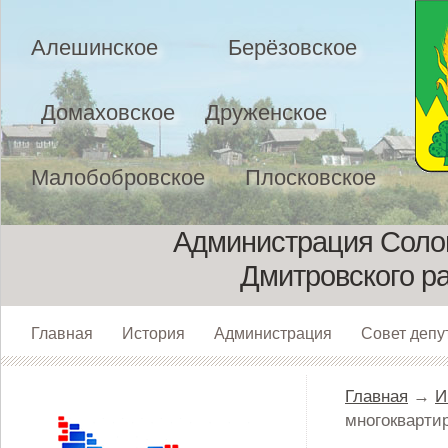
Алешинское
Берёзовское
Домаховское
Друженское
Малобобровское
Плосковское
Администрация Солом
Дмитровского р
Главная
История
Администрация
Совет депу
Главная
→
И
многокварти