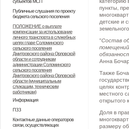
категорию
субъектов МСП
пункты, пр
НПА
Вопрос-ответ
Имущество для бизнеса
Материалы корпорации
Коллегиальный орган
Публичные слушания по проекту
многокварт
бюджета сельского поселения
детские и 
ИТОГОВЫЙ ДОКУМЕНТ
ПОЛОЖЕНИЕ о выплате
земельного
компенсации за использование
публичных слушаний по проекту
личного транспорта в служебных
"
Состав о
муниципального правового акта
целях главе Соломинского
помещений
сельского поселения
«О бюджете Соломинского
Дмитровского района Орловской
обязаннос
сельского поселения
области и сотрудникам
Анна Бочар
администрации Соломинского
Дмитровского района Орловской
сельского поселения
Также Боча
Дмитровского района Орловской
области на 2021 год и плановый
государств
области (муниципальным
период 2022-2023 годов»
целях конт
служащим, техническим
работникам)
местного с
Информация
открытого 
Информация по дорогам
ПЗЗ
Доля в пра
ПЗЗ Соломинского сельского
многоквар
Контактные данные операторов
связи, осуществляющих
размеру о
поселения Дмитровского района