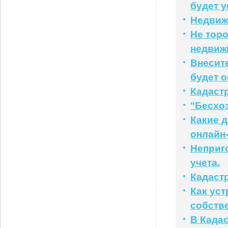
будет 
Недвижи
Не торо
недвиж
Внесит
будет 
Кадаст
"Бесхоз
Какие 
онлайн
Неприг
учета.
Кадаст
Как уст
собств
В Кадас