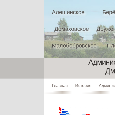
Алешинское
Берё
Домаховское
Друже
Малобобровское
Пл
Админис
Дм
Главная
История
Админи