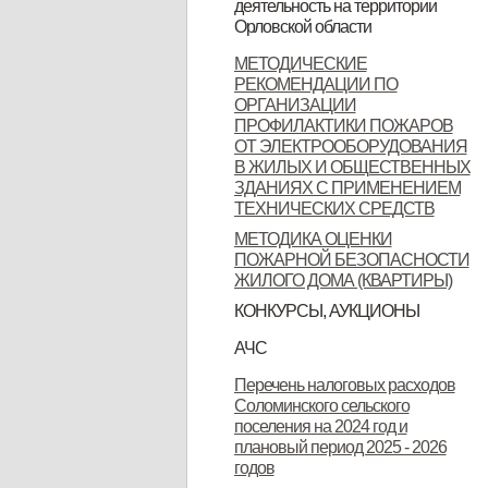
деятельность на территории
Орловской области
Орловской области
Контактные данные операторов
МЕТОДИЧЕСКИЕ
РЕКОМЕНДАЦИИ ПО
связи, осуществляющих
ОРГАНИЗАЦИИ
деятельность на территории
ПРОФИЛАКТИКИ ПОЖАРОВ
ОТ ЭЛЕКТРООБОРУДОВАНИЯ
Орловской области
В ЖИЛЫХ И ОБЩЕСТВЕННЫХ
ЗДАНИЯХ С ПРИМЕНЕНИЕМ
ТЕХНИЧЕСКИХ СРЕДСТВ
МЕТОДИКА ОЦЕНКИ
ПОЖАРНОЙ БЕЗОПАСНОСТИ
ЖИЛОГО ДОМА (КВАРТИРЫ)
КОНКУРСЫ, АУКЦИОНЫ
Продажа земельных участков
АЧС
Уках Губернатора Орловской
Указ Губернатора Орловской
Указ Губернатора Орловской
Перечень налоговых расходов
Соломинского сельского
области от 23.11.2022 года № 674
области от 28.11.2022 года № 683
области от 28.11.2022 года № 684
поселения на 2024 год и
"Об установлении
"О внесении изменений в Указ
"Об установлении
плановый период 2025 - 2026
годов
ограничительных мероприятий
Губернатора Орловской области
ограничительных мероприятий