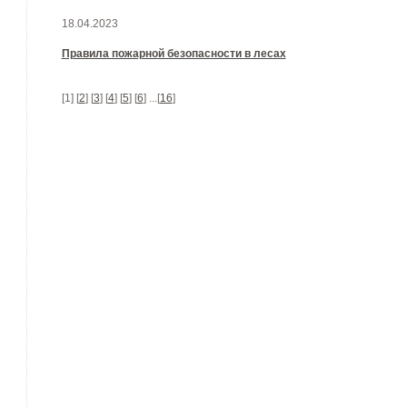
18.04.2023
Правила пожарной безопасности в лесах
[1] [
2
] [
3
] [
4
] [
5
] [
6
] ...[
16
]