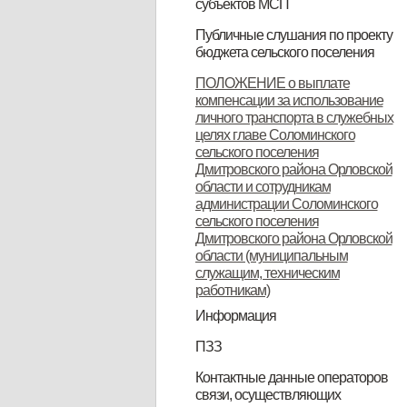
субъектов МСП
НПА
Вопрос-ответ
Имущество для бизнеса
Материалы корпорации
Коллегиальный орган
Публичные слушания по проекту
бюджета сельского поселения
ИТОГОВЫЙ ДОКУМЕНТ
ПОЛОЖЕНИЕ о выплате
компенсации за использование
публичных слушаний по проекту
личного транспорта в служебных
муниципального правового акта
целях главе Соломинского
сельского поселения
«О бюджете Соломинского
Дмитровского района Орловской
сельского поселения
области и сотрудникам
администрации Соломинского
Дмитровского района Орловской
сельского поселения
Дмитровского района Орловской
области на 2021 год и плановый
области (муниципальным
период 2022-2023 годов»
служащим, техническим
работникам)
Информация
Информация по дорогам
ПЗЗ
ПЗЗ Соломинского сельского
Контактные данные операторов
связи, осуществляющих
поселения Дмитровского района