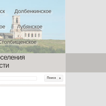
ск
Долбенкинское
ое
Лубянское
Столбищенское
оселения
сти
Поиск