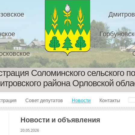
зовское
Дмитров
нское
Горбуновск
осковское
трация Соломинского сельского п
итровского района Орловской обла
страция
Совет депутатов
Новости
Контакты
Новости и объявления
20.05.2026