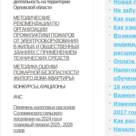
Новая 
деятельность на территории
Орловской области
Орловской области
Не забу
Контактные данные операторов
МЕТОДИЧЕСКИЕ
Как оце
РЕКОМЕНДАЦИИ ПО
связи, осуществляющих
Как уз
ОРГАНИЗАЦИИ
деятельность на территории
ПРОФИЛАКТИКИ ПОЖАРОВ
Возмож
ОТ ЭЛЕКТРООБОРУДОВАНИЯ
Орловской области
индиви
В ЖИЛЫХ И ОБЩЕСТВЕННЫХ
расши
ЗДАНИЯХ С ПРИМЕНЕНИЕМ
ТЕХНИЧЕСКИХ СРЕДСТВ
Оплата
МЕТОДИКА ОЦЕНКИ
Налого
ПОЖАРНОЙ БЕЗОПАСНОСТИ
обучен
ЖИЛОГО ДОМА (КВАРТИРЫ)
16 июля
КОНКУРСЫ, АУКЦИОНЫ
Продажа земельных участков
Важное
АЧС
Измене
Уках Губернатора Орловской
Указ Губернатора Орловской
Указ Губернатора Орловской
Перечень налоговых расходов
2017 го
Соломинского сельского
области от 23.11.2022 года № 674
области от 28.11.2022 года № 683
области от 28.11.2022 года № 684
поселения на 2024 год и
Как ра
"Об установлении
"О внесении изменений в Указ
"Об установлении
плановый период 2025 - 2026
Начало
годов
ограничительных мероприятий
Губернатора Орловской области
ограничительных мероприятий