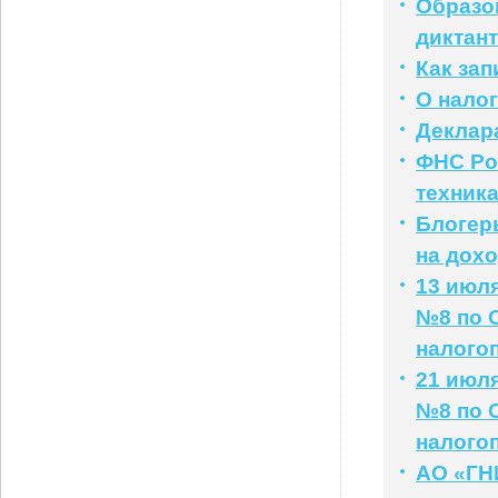
Образо
диктант
Как за
О нало
Деклар
ФНС Ро
техник
Блогер
на дох
13 июл
№8 по 
налого
21 июл
№8 по 
налого
АО «ГНИ