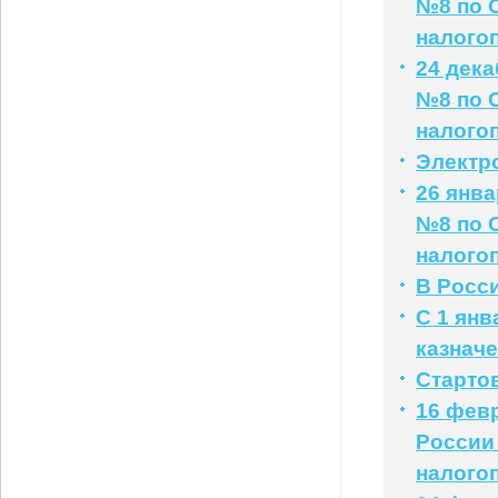
№8 по 
налого
24 дек
№8 по 
налого
Электр
26 янв
№8 по 
налого
В Росс
С 1 янв
казначе
Старто
16 фев
России
налого