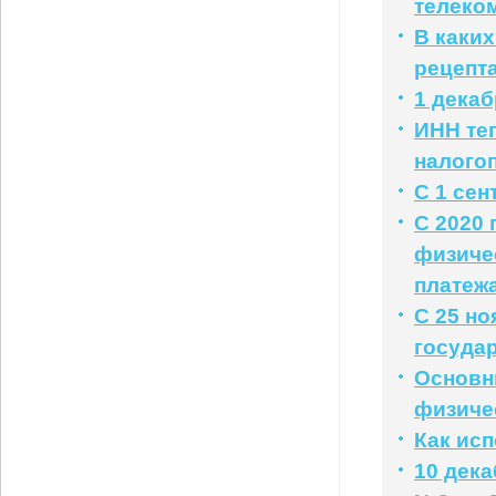
телеко
В каких
рецепт
1 дека
ИНН те
налого
С 1 се
С 2020 
физиче
платеж
С 25 н
госуда
Основн
физичес
Как ис
10 дек