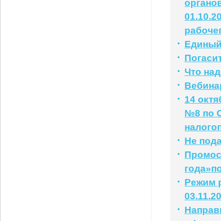
органо
01.10.2
рабочег
Единый 
Погаси
Что на
Вебинар
14 окт
№8 по 
налого
Не под
Промос
года»п
Режим р
03.11.2
Направ