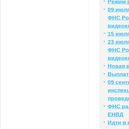
Режим 
09 июля
ФНС Ро
видеок
15 июля
23 июля
ФНС Ро
видеок
Новая 
Выплат
09 сент
инспек
провед
ФНС раз
ЕНВД
Идти в 