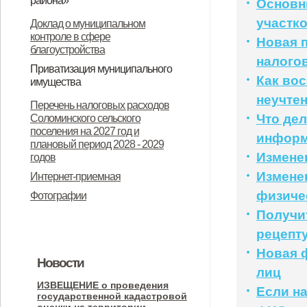
района»
Основн
«О ежемесячной социальной
О назначении общественных
участко
Доклад о муниципальном
контроле в сфере
выплате детям отдельных
(публичных) слушаний
Новая 
благоустройства
категорий военнослужащих».
налого
Приватизация муниципального
Как во
имущества
неучте
Об утверждении Положения о
Информационное сообщение
Перечень налоговых расходов
Что дел
Соломинского сельского
порядке планирования и принятия
администрации Соломинского
поселения на 2027 год и
инфор
решений об условиях
сельского поселения
плановый период 2028 - 2029
Измене
годов
приватизации муниципального
Дмитровского района Орловской
Измене
Интернет-приемная
имущества муниципального
области об итогах приватизации и
физиче
Фотографии
образования Соломинское
продажи государственного и
Получи
сельское поселение
муниципального имущества за
рецепт
Дмитровского муниципального
2025 год
Новая 
Новости
района Орловской области
лиц
ИЗВЕЩЕНИЕ о проведения
Если н
государственной кадастровой