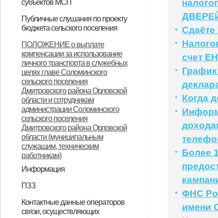
налого
субъектов МСП
НПА
Вопрос-ответ
Имущество для бизнеса
Материалы корпорации
Коллегиальный орган
ДВЕРЕ
Публичные слушания по проекту
бюджета сельского поселения
Сдаёте 
ИТОГОВЫЙ ДОКУМЕНТ
Налого
ПОЛОЖЕНИЕ о выплате
компенсации за использование
публичных слушаний по проекту
счет ЕН
личного транспорта в служебных
муниципального правового акта
График
целях главе Соломинского
сельского поселения
деклар
«О бюджете Соломинского
Дмитровского района Орловской
Когда д
сельского поселения
области и сотрудникам
администрации Соломинского
Информ
Дмитровского района Орловской
сельского поселения
доходам
Дмитровского района Орловской
области на 2021 год и плановый
области (муниципальным
телефо
период 2022-2023 годов»
служащим, техническим
Более 
работникам)
предос
Информация
кампани
Информация по дорогам
ПЗЗ
ФНС Ро
ПЗЗ Соломинского сельского
Контактные данные операторов
имени 
связи, осуществляющих
поселения Дмитровского района