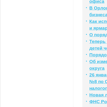
офиса
В Орло
бизнес
Как ис
и ярма
О поря
Теперь
детей ч
Порядо
Об изм
округа
26 янв
№8 по 
налого
Новая л
ФНС Рос