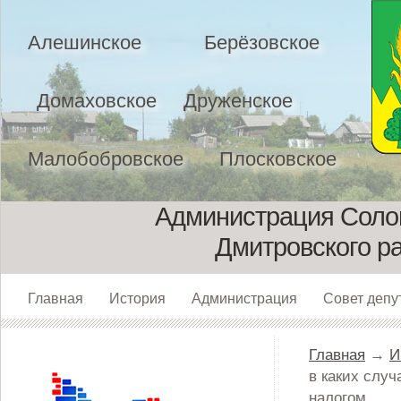
Алешинское
Берёзовское
Домаховское
Друженское
Малобобровское
Плосковское
Администрация Солом
Дмитровского р
Главная
История
Администрация
Совет депу
Главная
→
И
в каких слу
налогом