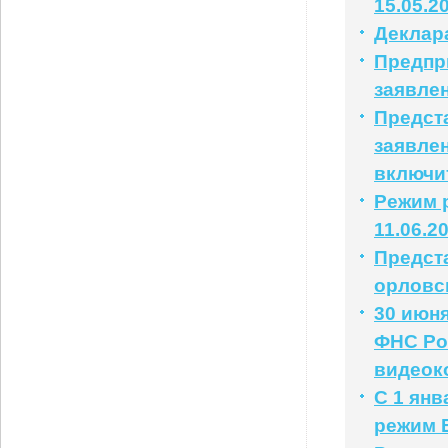
15.05.2
Деклар
Предпр
заявле
Предст
заявлен
включи
Режим р
11.06.2
Предст
орловс
30 июня
ФНС Ро
видеок
С 1 ян
режим 