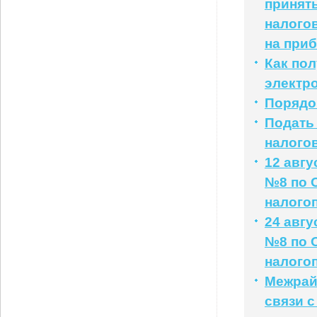
принять
налогов
на при
Как по
электр
Порядо
Подать
налого
12 авг
№8 по 
налого
24 авг
№8 по 
налого
Межрай
связи 