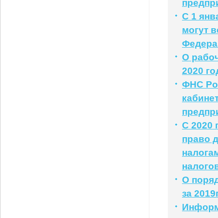
предпр
С 1 ян
могут в
Федера
О рабоч
2020 го
ФНС Ро
кабине
предпр
С 2020
право 
налога
налого
О поря
за 2019
Информ