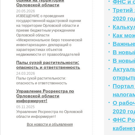
оценки на территории
ФНС и 
Орловской области
Третий 
20.05.2026
ИЗВЕЩЕНИЕ о проведения
2020 го
государственной кадастровой оценки
на территории Орловской области и
Кальку
приеме бюджетным учреждением
Как мо
Орловской области
«Межрегиональное бюро технической
Важные
инвентаризации» деклараций о
характеристиках объектов
В новый
недвижимости от правообладателей
В новый
Палы сухой растительности:
опасность и ответственность
Актуал
24.03.2026
открыты
Палы сухой растительности:
опасность и ответственность
Портал 
Управление Росреестра по
налога
Орловской области
информирует!
О рабоч
05.11.2025
2020 го
Управление Росреестра по Орловской
области информирует!
ФНС Ро
Все новости и объявления
кабине