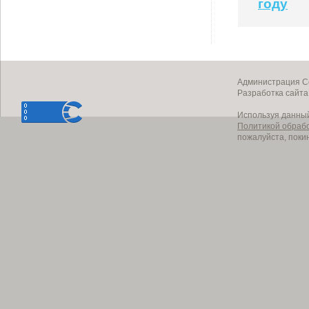
году
Администрация Со
Разработка сайт
Используя данный
Политикой обраб
пожалуйста, поки