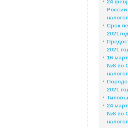
24 фев
России
налого
Срок пе
2021го
Предос
2021 го
16 мар
№8 по 
налого
Порядо
2021 го
Типовые
24 мар
№8 по 
налого