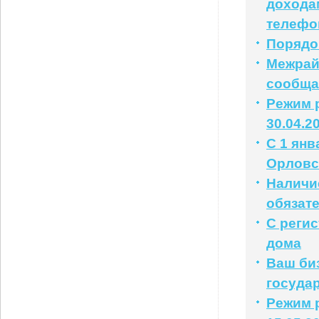
доходам
телефо
Порядо
Межрай
сообща
Режим р
30.04.2
С 1 янв
Орловс
Наличи
обязат
С реги
дома
Ваш би
государ
Режим р