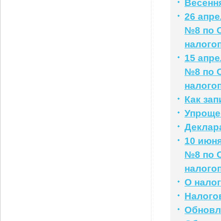
Весенн
26 апр
№8 по 
налого
15 апр
№8 по 
налого
Как за
Упроще
Деклар
10 июн
№8 по 
налого
О нало
Налого
Обновл