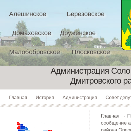
Алешинское
Берёзовское
Домаховское
Друженское
Малобобровское
Плосковское
Администрация Солом
Дмитровского р
Главная
История
Администрация
Совет депу
Главная
→
П
сообщение а
района Орло