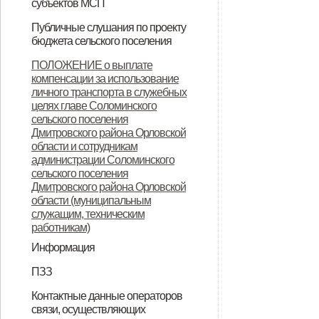
субъектов МСП
НПА
Вопрос-ответ
Имущество для бизнеса
Материалы корпорации
Коллегиальный орган
Публичные слушания по проекту
бюджета сельского поселения
ИТОГОВЫЙ ДОКУМЕНТ
ПОЛОЖЕНИЕ о выплате
компенсации за использование
публичных слушаний по проекту
личного транспорта в служебных
муниципального правового акта
целях главе Соломинского
сельского поселения
«О бюджете Соломинского
Дмитровского района Орловской
сельского поселения
области и сотрудникам
администрации Соломинского
Дмитровского района Орловской
сельского поселения
Дмитровского района Орловской
области на 2021 год и плановый
области (муниципальным
период 2022-2023 годов»
служащим, техническим
работникам)
Информация
Информация по дорогам
ПЗЗ
ПЗЗ Соломинского сельского
Контактные данные операторов
связи, осуществляющих
поселения Дмитровского района