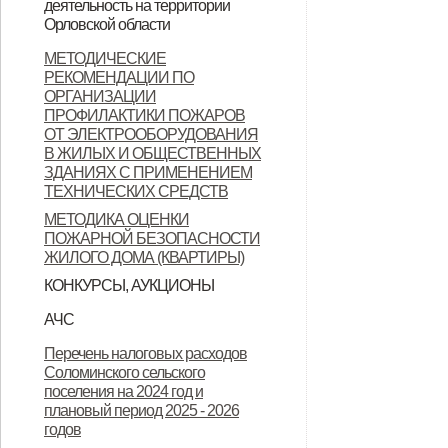
деятельность на территории
Орловской области
Орловской области
Контактные данные операторов
МЕТОДИЧЕСКИЕ
РЕКОМЕНДАЦИИ ПО
связи, осуществляющих
ОРГАНИЗАЦИИ
деятельность на территории
ПРОФИЛАКТИКИ ПОЖАРОВ
ОТ ЭЛЕКТРООБОРУДОВАНИЯ
Орловской области
В ЖИЛЫХ И ОБЩЕСТВЕННЫХ
ЗДАНИЯХ С ПРИМЕНЕНИЕМ
ТЕХНИЧЕСКИХ СРЕДСТВ
МЕТОДИКА ОЦЕНКИ
ПОЖАРНОЙ БЕЗОПАСНОСТИ
ЖИЛОГО ДОМА (КВАРТИРЫ)
КОНКУРСЫ, АУКЦИОНЫ
Продажа земельных участков
АЧС
Уках Губернатора Орловской
Указ Губернатора Орловской
Указ Губернатора Орловской
Перечень налоговых расходов
Соломинского сельского
области от 23.11.2022 года № 674
области от 28.11.2022 года № 683
области от 28.11.2022 года № 684
поселения на 2024 год и
"Об установлении
"О внесении изменений в Указ
"Об установлении
плановый период 2025 - 2026
годов
ограничительных мероприятий
Губернатора Орловской области
ограничительных мероприятий