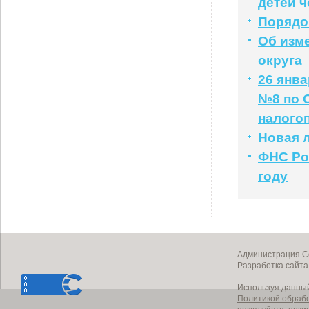
детей ч
Порядо
Об изм
округа
26 янв
№8 по 
налого
Новая л
ФНС Рос
году
Администрация Со
Разработка сайт
Используя данный
Политикой обраб