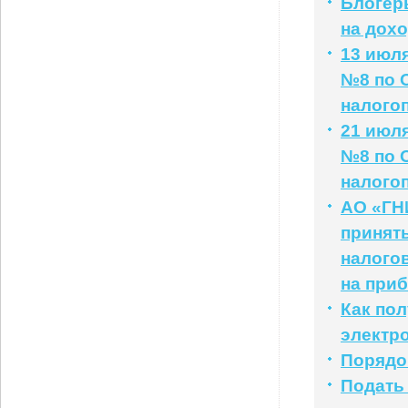
Блогер
на дох
13 июл
№8 по 
налого
21 июл
№8 по 
налого
АО «ГНИ
принять
налогов
на при
Как по
электр
Порядо
Подать