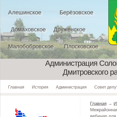
Алешинское
Берёзовское
Домаховское
Друженское
Малобобровское
Плосковское
Администрация Солом
Дмитровского р
Главная
История
Администрация
Совет депу
Главная
→
И
Межрайонная
вебинар для