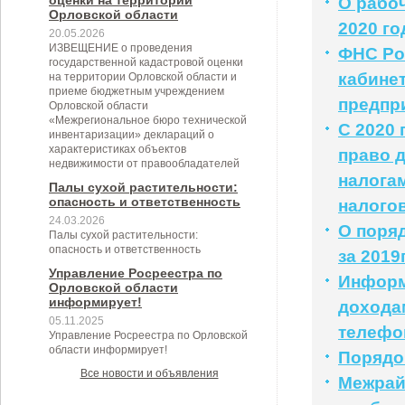
оценки на территории
О рабоч
Орловской области
2020 го
20.05.2026
ИЗВЕЩЕНИЕ о проведения
ФНС Ро
государственной кадастровой оценки
кабине
на территории Орловской области и
приеме бюджетным учреждением
предпр
Орловской области
«Межрегиональное бюро технической
С 2020
инвентаризации» деклараций о
характеристиках объектов
право 
недвижимости от правообладателей
налога
Палы сухой растительности:
опасность и ответственность
налого
24.03.2026
О поря
Палы сухой растительности:
опасность и ответственность
за 2019
Управление Росреестра по
Информ
Орловской области
информирует!
доходам
05.11.2025
телефо
Управление Росреестра по Орловской
области информирует!
Порядо
Все новости и объявления
Межрай