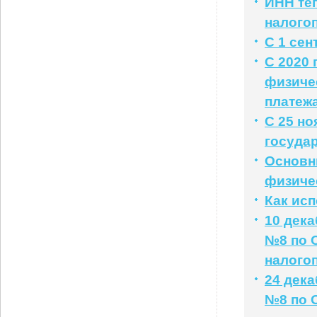
ИНН те
налого
С 1 се
С 2020 
физиче
платеж
С 25 н
госуда
Основн
физичес
Как ис
10 дек
№8 по 
налого
24 дек
№8 по 