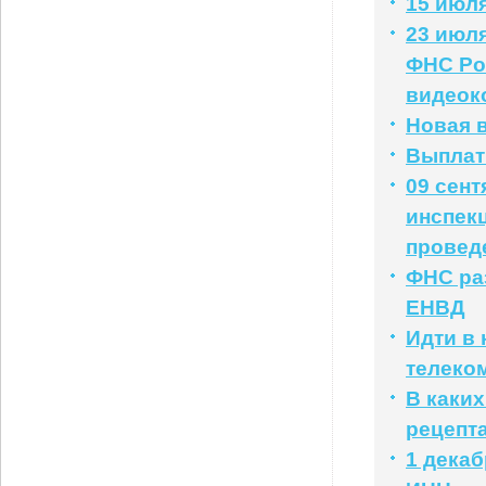
15 июля
23 июля
ФНС Ро
видеок
Новая 
Выплат
09 сент
инспек
провед
ФНС раз
ЕНВД
Идти в 
телеко
В каких
рецепт
1 дека