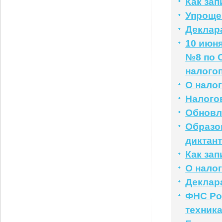
Как за
Упроще
Деклар
10 июн
№8 по 
налого
О нало
Налого
Обновл
Образо
диктант
Как за
О нало
Деклар
ФНС Ро
техник