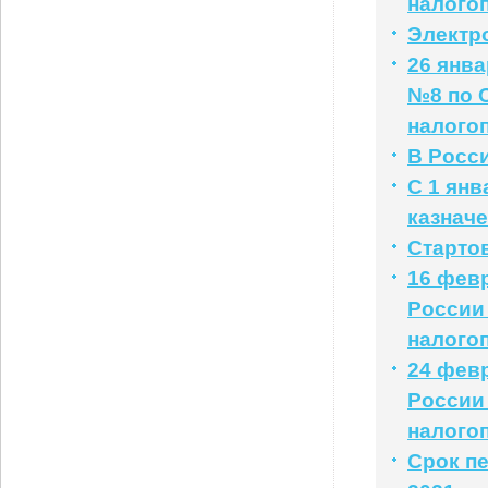
налого
Электр
26 янв
№8 по 
налого
В Росс
С 1 янв
казначе
Старто
16 фев
России
налого
24 фев
России
налого
Срок пе