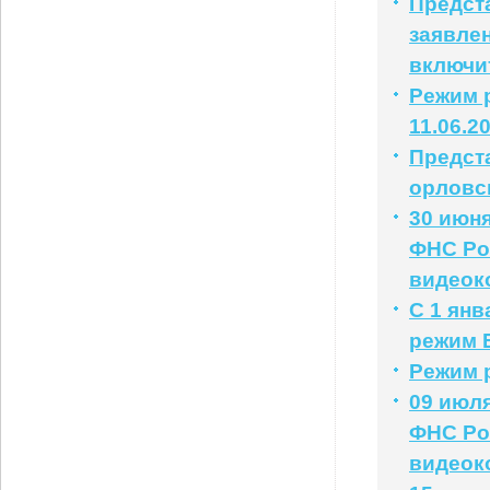
Предст
заявлен
включи
Режим р
11.06.2
Предст
орловс
30 июня
ФНС Ро
видеок
С 1 ян
режим 
Режим 
09 июля
ФНС Ро
видеок