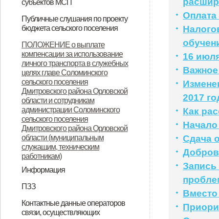
расши
субъектов МСП
Оплата
НПА
Вопрос-ответ
Имущество для бизнеса
Материалы корпорации
Коллегиальный орган
Публичные слушания по проекту
бюджета сельского поселения
Налого
ИТОГОВЫЙ ДОКУМЕНТ
обучен
ПОЛОЖЕНИЕ о выплате
компенсации за использование
публичных слушаний по проекту
16 июля
личного транспорта в служебных
Важное
муниципального правового акта
целях главе Соломинского
сельского поселения
Измене
«О бюджете Соломинского
Дмитровского района Орловской
2017 го
сельского поселения
области и сотрудникам
администрации Соломинского
Как ра
Дмитровского района Орловской
сельского поселения
Начало
Дмитровского района Орловской
области на 2021 год и плановый
области (муниципальным
Сдача 
период 2022-2023 годов»
служащим, техническим
Добров
работникам)
Запись
Информация
пробле
Информация по дорогам
ПЗЗ
Вместо
ПЗЗ Соломинского сельского
Контактные данные операторов
Приори
связи, осуществляющих
поселения Дмитровского района