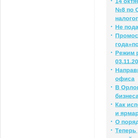
14 окт
№8 по 
налого
Не под
Промос
года»п
Режим р
03.11.2
Направ
офиса
В Орло
бизнес
Как ис
и ярма
О поря
Теперь