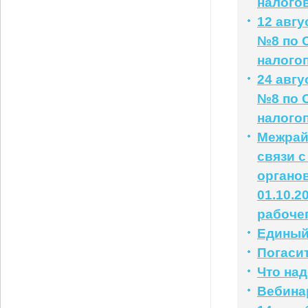
налого
12 авг
№8 по 
налого
24 авг
№8 по 
налого
Межрай
связи 
органо
01.10.2
рабочег
Единый 
Погаси
Что на
Вебинар