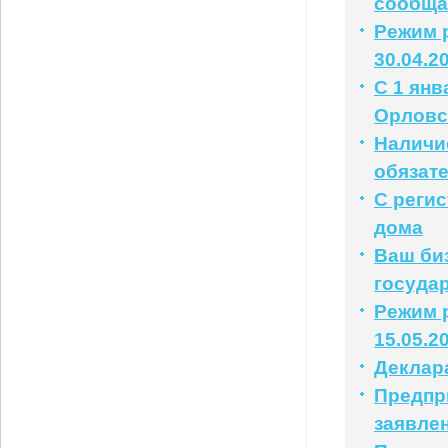
сообща
Режим р
30.04.2
С 1 янв
Орловс
Наличи
обязат
С реги
дома
Ваш би
государ
Режим р
15.05.2
Деклар
Предпр
заявле