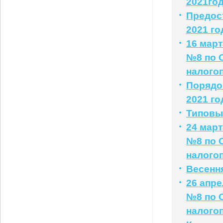
2021го
Предос
2021 го
16 мар
№8 по 
налого
Порядо
2021 го
Типовые
24 мар
№8 по 
налого
Весенн
26 апр
№8 по 
налого