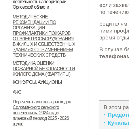
деятельность на территории
если захва
Орловской области
Орловской области
по течению
Контактные данные операторов
МЕТОДИЧЕСКИЕ
РЕКОМЕНДАЦИИ ПО
связи, осуществляющих
родителям 
ОРГАНИЗАЦИИ
ними профи
деятельность на территории
ПРОФИЛАКТИКИ ПОЖАРОВ
время отды
ОТ ЭЛЕКТРООБОРУДОВАНИЯ
Орловской области
В ЖИЛЫХ И ОБЩЕСТВЕННЫХ
В случае 
ЗДАНИЯХ С ПРИМЕНЕНИЕМ
ТЕХНИЧЕСКИХ СРЕДСТВ
телефонам
МЕТОДИКА ОЦЕНКИ
ПОЖАРНОЙ БЕЗОПАСНОСТИ
ЖИЛОГО ДОМА (КВАРТИРЫ)
КОНКУРСЫ, АУКЦИОНЫ
Продажа земельных участков
АЧС
Уках Губернатора Орловской
Указ Губернатора Орловской
Указ Губернатора Орловской
Перечень налоговых расходов
В этом ра
Соломинского сельского
области от 23.11.2022 года № 674
области от 28.11.2022 года № 683
области от 28.11.2022 года № 684
поселения на 2024 год и
Предот
"Об установлении
"О внесении изменений в Указ
"Об установлении
плановый период 2025 - 2026
Купальн
годов
ограничительных мероприятий
Губернатора Орловской области
ограничительных мероприятий