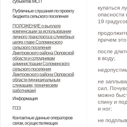
субъектов МСП
купаться л
НПА
Вопрос-ответ
Имущество для бизнеса
Материалы корпорации
Коллегиальный орган
Публичные слушания по проекту
опасности 
бюджета сельского поселения
19 градусов
ИТОГОВЫЙ ДОКУМЕНТ
ПОЛОЖЕНИЕ о выплате
компенсации за использование
публичных слушаний по проекту
продолжите
личного транспорта в служебных
причем это
муниципального правового акта
целях главе Соломинского
сельского поселения
«О бюджете Соломинского
после длит
Дмитровского района Орловской
сельского поселения
в воду;
области и сотрудникам
администрации Соломинского
Дмитровского района Орловской
сельского поселения
недопустим
Дмитровского района Орловской
области на 2021 год и плановый
области (муниципальным
не заплыва
период 2022-2023 годов»
служащим, техническим
сил. Почув
работникам)
можно быст
Информация
спину и по
Информация по дорогам
ПЗЗ
и ног;
ПЗЗ Соломинского сельского
Контактные данные операторов
не подплыв
связи, осуществляющих
поселения Дмитровского района