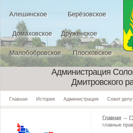
Алешинское
Берёзовское
Домаховское
Друженское
Малобобровское
Плосковское
Администрация Солом
Дмитровского р
Главная
История
Администрация
Совет депу
Главная
→
Г
главные пра