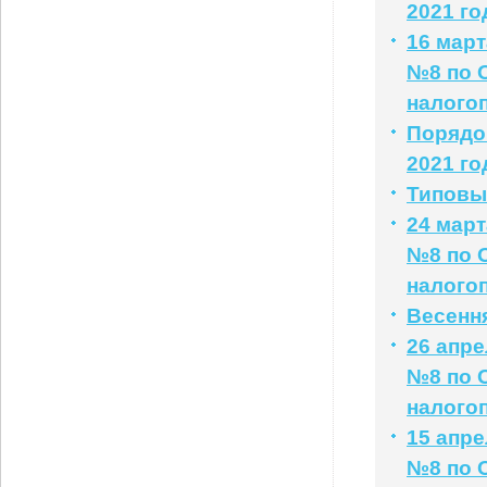
2021 го
16 мар
№8 по 
налого
Порядо
2021 го
Типовые
24 мар
№8 по 
налого
Весенн
26 апр
№8 по 
налого
15 апр
№8 по 