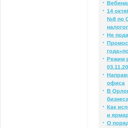
Вебинар
14 окт
№8 по 
налого
Не под
Промос
года»п
Режим р
03.11.2
Направ
офиса
В Орло
бизнес
Как ис
и ярма
О поря