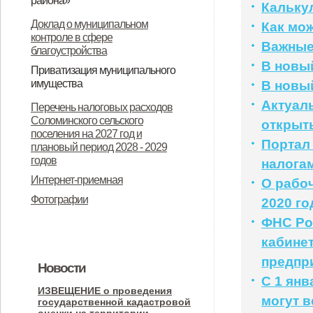
района»
Кальку
«О ежемесячной социальной
О назначении общественных
Доклад о муниципальном
Как мо
контроле в сфере
выплате детям отдельных
(публичных) слушаний
Важные
благоустройства
категорий военнослужащих».
В новый
Приватизация муниципального
имущества
В новый
Об утверждении Положения о
Информационное сообщение
Актуал
Перечень налоговых расходов
Соломинского сельского
порядке планирования и принятия
администрации Соломинского
открыты
поселения на 2027 год и
Портал 
решений об условиях
сельского поселения
плановый период 2028 - 2029
годов
налога
приватизации муниципального
Дмитровского района Орловской
Интернет-приемная
О рабоч
имущества муниципального
области об итогах приватизации и
Фотографии
2020 го
образования Соломинское
продажи государственного и
ФНС Ро
сельское поселение
муниципального имущества за
кабине
Дмитровского муниципального
2025 год
предпр
Новости
района Орловской области
С 1 ян
ИЗВЕЩЕНИЕ о проведения
могут в
государственной кадастровой