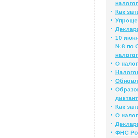
налого
Как за
Упроще
Деклар
10 июн
№8 по 
налого
О нало
Налого
Обновл
Образо
диктант
Как за
О нало
Деклар
ФНС Ро