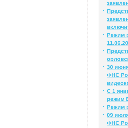
заявле
Предст
заявлен
включи
Режим р
11.06.2
Предст
орловс
30 июня
ФНС Ро
видеок
С 1 ян
режим 
Режим 
09 июля
ФНС Ро