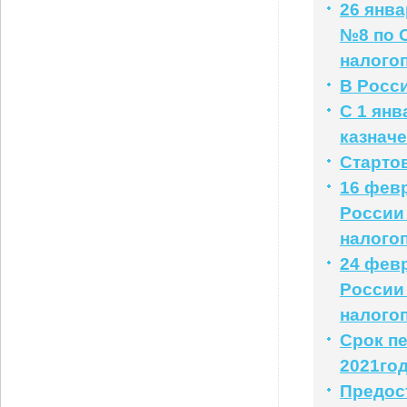
26 янв
№8 по 
налого
В Росс
С 1 янв
казначе
Старто
16 фев
России
налого
24 фев
России
налого
Срок пе
2021го
Предос