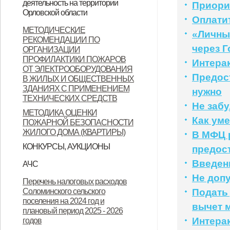
деятельность на территории
Приори
Орловской области
Орловской области
Оплати
Контактные данные операторов
МЕТОДИЧЕСКИЕ
«Личны
РЕКОМЕНДАЦИИ ПО
связи, осуществляющих
через Г
ОРГАНИЗАЦИИ
деятельность на территории
ПРОФИЛАКТИКИ ПОЖАРОВ
Интера
ОТ ЭЛЕКТРООБОРУДОВАНИЯ
Орловской области
Предос
В ЖИЛЫХ И ОБЩЕСТВЕННЫХ
ЗДАНИЯХ С ПРИМЕНЕНИЕМ
нужно
ТЕХНИЧЕСКИХ СРЕДСТВ
Не забу
МЕТОДИКА ОЦЕНКИ
Как ум
ПОЖАРНОЙ БЕЗОПАСНОСТИ
ЖИЛОГО ДОМА (КВАРТИРЫ)
В МФЦ 
КОНКУРСЫ, АУКЦИОНЫ
предос
Продажа земельных участков
Введен
АЧС
Не доп
Уках Губернатора Орловской
Указ Губернатора Орловской
Указ Губернатора Орловской
Перечень налоговых расходов
Соломинского сельского
Подать
области от 23.11.2022 года № 674
области от 28.11.2022 года № 683
области от 28.11.2022 года № 684
поселения на 2024 год и
вычет м
"Об установлении
"О внесении изменений в Указ
"Об установлении
плановый период 2025 - 2026
Интера
годов
ограничительных мероприятий
Губернатора Орловской области
ограничительных мероприятий