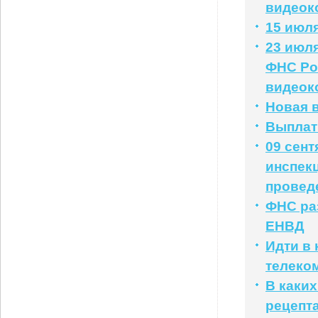
видеок
15 июля
23 июля
ФНС Ро
видеок
Новая 
Выплат
09 сент
инспек
провед
ФНС раз
ЕНВД
Идти в 
телеко
В каких
рецепт