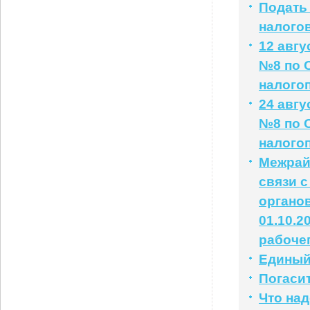
Подать
налого
12 авг
№8 по 
налого
24 авг
№8 по 
налого
Межрай
связи 
органо
01.10.2
рабочег
Единый 
Погаси
Что на