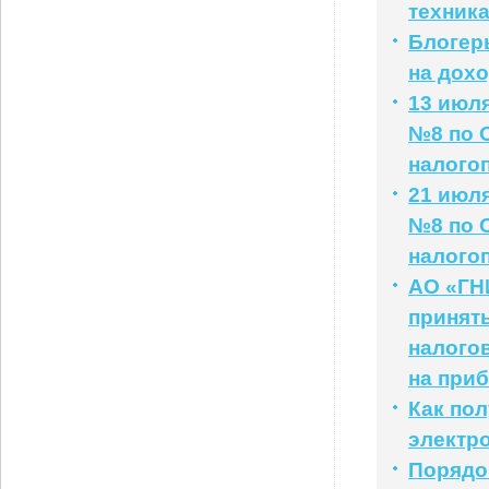
техник
Блогер
на дох
13 июл
№8 по 
налого
21 июл
№8 по 
налого
АО «ГНИ
принять
налогов
на при
Как по
электр
Порядо