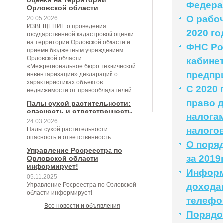
оценки на территории
Федера
Орловской области
О рабоч
20.05.2026
ИЗВЕЩЕНИЕ о проведения
2020 го
государственной кадастровой оценки
на территории Орловской области и
ФНС Ро
приеме бюджетным учреждением
Орловской области
кабине
«Межрегиональное бюро технической
предпр
инвентаризации» деклараций о
характеристиках объектов
С 2020
недвижимости от правообладателей
право 
Палы сухой растительности:
опасность и ответственность
налога
24.03.2026
налого
Палы сухой растительности:
опасность и ответственность
О поря
Управление Росреестра по
за 2019
Орловской области
информирует!
Информ
05.11.2025
Управление Росреестра по Орловской
доходам
области информирует!
телефо
Все новости и объявления
Порядо