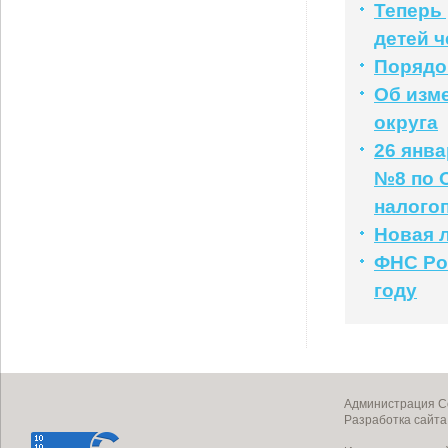
Теперь
детей ч
Порядо
Об изм
округа
26 янв
№8 по 
налого
Новая л
ФНС Рос
году
Администрация Со
Разработка сайт