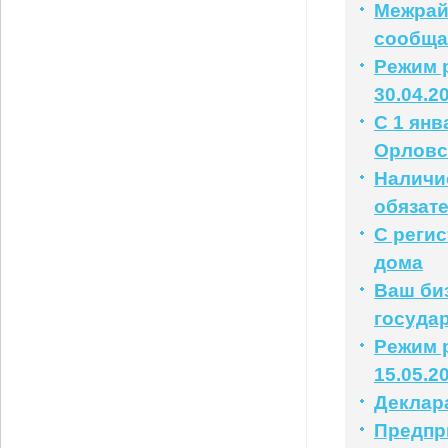
Межрай
сообща
Режим р
30.04.2
С 1 янв
Орловс
Наличи
обязат
С реги
дома
Ваш би
государ
Режим р
15.05.2
Деклар
Предпр