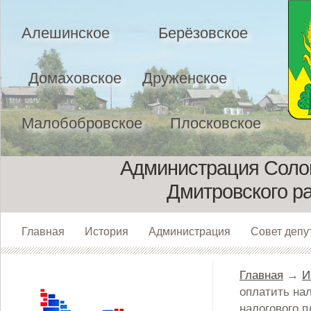
Алешинское
Берёзовское
Домаховское
Друженское
Малобобровское
Плосковское
Администрация Солом
Дмитровского р
Главная
История
Администрация
Совет депу
Главная
→
И
оплатить на
налогового 