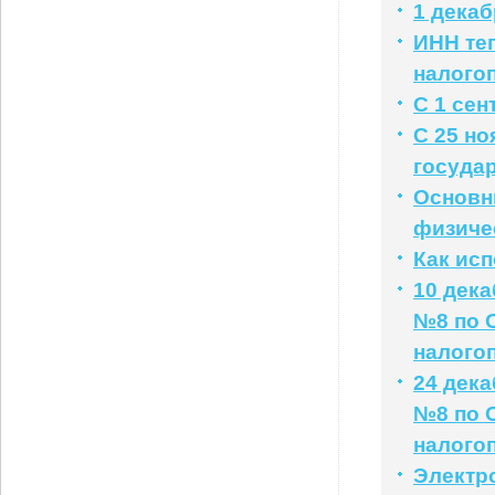
1 дека
ИНН те
налого
С 1 се
С 25 н
госуда
Основн
физичес
Как ис
10 дек
№8 по 
налого
24 дек
№8 по 
налого
Электр