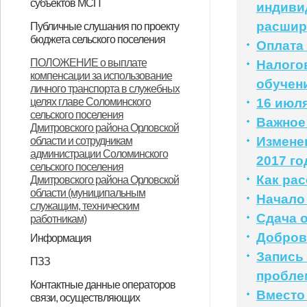
субъектов МСП
индиви
НПА
Вопрос-ответ
Имущество для бизнеса
Материалы корпорации
Коллегиальный орган
расши
Публичные слушания по проекту
бюджета сельского поселения
Оплата
ИТОГОВЫЙ ДОКУМЕНТ
ПОЛОЖЕНИЕ о выплате
Налого
компенсации за использование
публичных слушаний по проекту
обучен
личного транспорта в служебных
муниципального правового акта
целях главе Соломинского
16 июля
сельского поселения
«О бюджете Соломинского
Важное
Дмитровского района Орловской
сельского поселения
Измене
области и сотрудникам
администрации Соломинского
2017 го
Дмитровского района Орловской
сельского поселения
Как ра
Дмитровского района Орловской
области на 2021 год и плановый
области (муниципальным
Начало
период 2022-2023 годов»
служащим, техническим
Сдача 
работникам)
Добров
Информация
Запись
Информация по дорогам
ПЗЗ
пробле
ПЗЗ Соломинского сельского
Контактные данные операторов
Вместо
связи, осуществляющих
поселения Дмитровского района