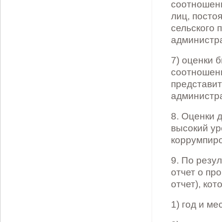
соотношени
лиц, посто
сельского 
администр
7) оценки 
соотношени
представит
администр
8. Оценки 
высокий ур
коррумпиро
9. По резу
отчет о пр
отчет), к
1) год и м