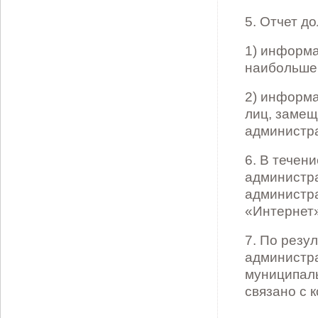
5. Отчет д
1) информа
наибольшей
2) информа
лиц, заме
администра
6. В течен
администра
администр
«Интернет»
7. По резу
администр
муниципал
связано с 