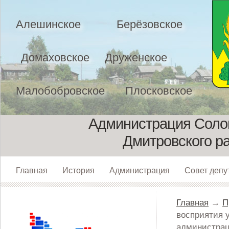
Алешинское
Берёзовское
Домаховское
Друженское
Малобобровское
Плосковское
Администрация Солом
Дмитровского р
Главная
История
Администрация
Совет депу
Главная
→
П
восприятия 
администрац