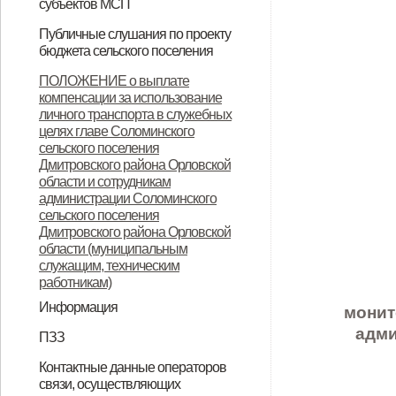
субъектов МСП
НПА
Вопрос-ответ
Имущество для бизнеса
Материалы корпорации
Коллегиальный орган
Публичные слушания по проекту
бюджета сельского поселения
ИТОГОВЫЙ ДОКУМЕНТ
ПОЛОЖЕНИЕ о выплате
компенсации за использование
публичных слушаний по проекту
личного транспорта в служебных
муниципального правового акта
целях главе Соломинского
сельского поселения
«О бюджете Соломинского
Дмитровского района Орловской
сельского поселения
области и сотрудникам
администрации Соломинского
Дмитровского района Орловской
сельского поселения
Дмитровского района Орловской
области на 2021 год и плановый
области (муниципальным
период 2022-2023 годов»
служащим, техническим
работникам)
Информация
монит
Информация по дорогам
адми
ПЗЗ
ПЗЗ Соломинского сельского
Контактные данные операторов
связи, осуществляющих
поселения Дмитровского района