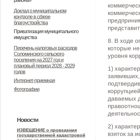
района»
коммерческ
«О ежемесячной социальной
О назначении общественных
Доклад о муниципальном
коммерческ
контроле в сфере
выплате детям отдельных
(публичных) слушаний
предприним
благоустройства
категорий военнослужащих».
представит
Приватизация муниципального
имущества
8. В ходе 
Об утверждении Положения о
Информационное сообщение
которые не
Перечень налоговых расходов
Соломинского сельского
порядке планирования и принятия
администрации Соломинского
уровня кор
поселения на 2027 год и
решений об условиях
сельского поселения
плановый период 2028 - 2029
1) характе
годов
приватизации муниципального
Дмитровского района Орловской
заявивших,
Интернет-приемная
имущества муниципального
области об итогах приватизации и
подтвердив
Фотографии
коррупцией
образования Соломинское
продажи государственного и
даваемых 
сельское поселение
муниципального имущества за
правоотнош
Дмитровского муниципального
2025 год
деятельнос
Новости
района Орловской области
2) характе
ИЗВЕЩЕНИЕ о проведения
взяток за 
государственной кадастровой