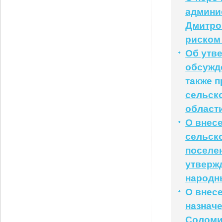
админи
Дмитро
риском
Об утв
обсужд
также 
сельск
област
О внес
сельск
поселе
утверж
народны
О внес
назначе
Соломи