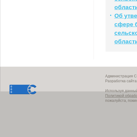
област
Об утв
сфере 
сельск
област
Администрация Со
Разработка сайт
Используя данный
Политикой обраб
пожалуйста, поки