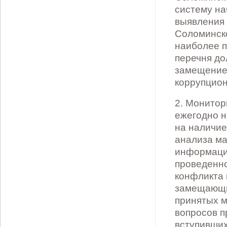
систему на
выявления
Соломинско
наиболее п
перечня д
замещение 
коррупцион
2. Монитор
ежегодно н
на наличие
анализа ма
информации
проведенно
конфликта 
замещающи
принятых м
вопросов п
вступивших