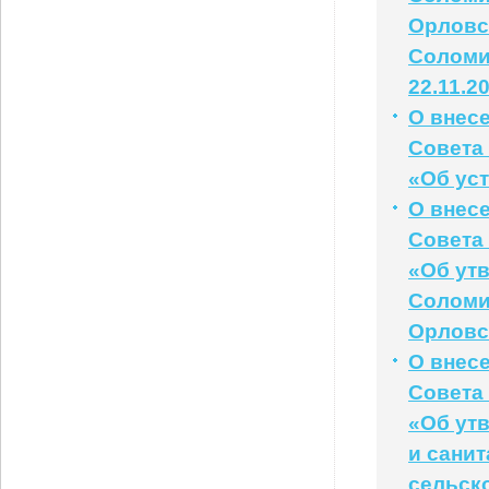
Орловс
Соломи
22.11.2
О внес
Совета 
«Об ус
О внес
Совета 
«Об ут
Соломи
Орловс
О внес
Совета 
«Об ут
и сани
сельск