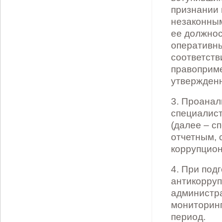
признании 
незаконным
ее должнос
оперативны
соответств
правоприм
утвержден
3. Проанал
специалист
(далее – с
отчетным, 
коррупцион
4. При под
антикорруп
администра
мониторинг
период.