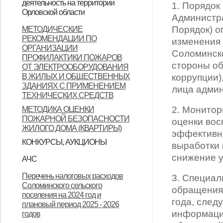
деятельность на территории
1. Порядок
Орловской области
Орловской области
Администра
Контактные данные операторов
Порядок) о
МЕТОДИЧЕСКИЕ
РЕКОМЕНДАЦИИ ПО
связи, осуществляющих
изменения 
ОРГАНИЗАЦИИ
Соломинско
деятельность на территории
ПРОФИЛАКТИКИ ПОЖАРОВ
стороны об
ОТ ЭЛЕКТРООБОРУДОВАНИЯ
Орловской области
В ЖИЛЫХ И ОБЩЕСТВЕННЫХ
коррупции)
ЗДАНИЯХ С ПРИМЕНЕНИЕМ
лица админ
ТЕХНИЧЕСКИХ СРЕДСТВ
2. Монитор
МЕТОДИКА ОЦЕНКИ
ПОЖАРНОЙ БЕЗОПАСНОСТИ
оценки вос
ЖИЛОГО ДОМА (КВАРТИРЫ)
эффективно
КОНКУРСЫ, АУКЦИОНЫ
выработки 
Продажа земельных участков
снижение у
АЧС
Уках Губернатора Орловской
Указ Губернатора Орловской
Указ Губернатора Орловской
Перечень налоговых расходов
3. Специал
Соломинского сельского
области от 23.11.2022 года № 674
области от 28.11.2022 года № 683
области от 28.11.2022 года № 684
обращениям
поселения на 2024 год и
года, след
"Об установлении
"О внесении изменений в Указ
"Об установлении
плановый период 2025 - 2026
информацию
годов
ограничительных мероприятий
Губернатора Орловской области
ограничительных мероприятий