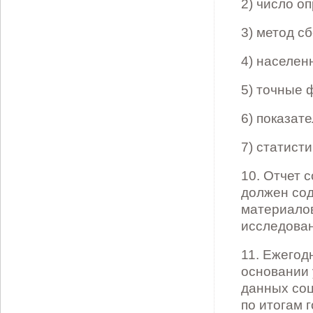
2) число о
3) метод с
4) населен
5) точные 
6) показат
7) статист
10. Отчет 
должен сод
материалов
исследован
11. Ежегод
основании 
данных соц
по итогам 