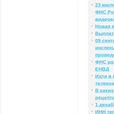
23 июля
ФНС Ро
видеок
Новая 
Выплат
09 сент
инспек
провед
ФНС раз
ЕНВД
Идти в 
телеко
В каких
рецепт
1 дека
ИНН те