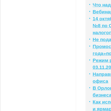
Что на
Вебинар
14 окт
№8 по 
налого
Не под
Промос
года»п
Режим р
03.11.2
Направ
офиса
В Орло
бизнес
Как ис
и ярма