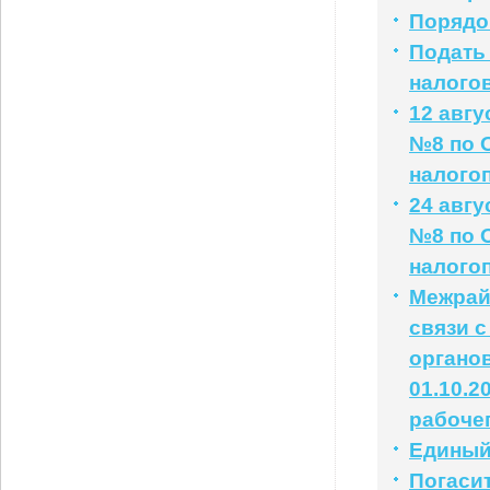
Порядо
Подать
налого
12 авг
№8 по 
налого
24 авг
№8 по 
налого
Межрай
связи 
органо
01.10.2
рабочег
Единый 
Погаси