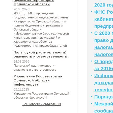
оценки на территории
Орловской области
2020 го
20.05.2026
ФНС Ро
ИЗВЕЩЕНИЕ о проведения
государственной кадастровой оценки
кабине
на территории Орловской области и
предпр
приеме бюджетным учреждением
Орловской области
С 2020
«Межрегиональное бюро технической
инвентаризации» деклараций о
право 
характеристиках объектов
недвижимости от правообладателей
налога
Палы сухой растительности:
налого
опасность и ответственность
О поря
24.03.2026
Палы сухой растительности:
за 2019
опасность и ответственность
Информ
Управление Росреестра по
Орловской области
доходам
информирует!
телефо
05.11.2025
Управление Росреестра по Орловской
Порядо
области информирует!
Межрай
Все новости и объявления
сообща