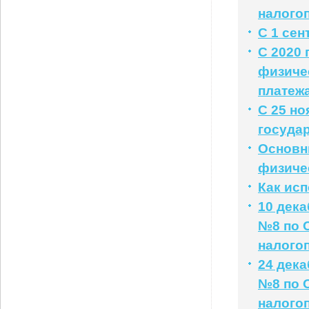
налого
С 1 се
С 2020 
физиче
платеж
С 25 н
госуда
Основн
физичес
Как ис
10 дек
№8 по 
налого
24 дек
№8 по 
налого