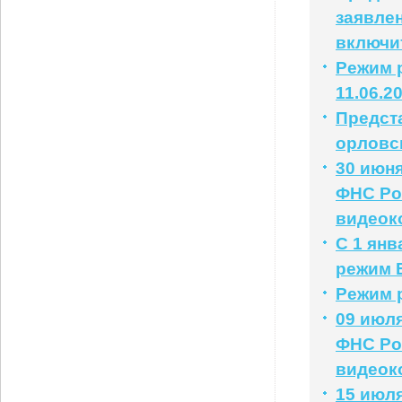
заявлен
включи
Режим р
11.06.2
Предст
орловс
30 июня
ФНС Ро
видеок
С 1 ян
режим 
Режим 
09 июля
ФНС Ро
видеок
15 июля