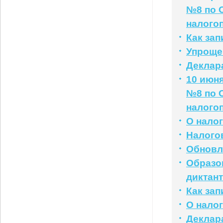
№8 по 
налого
Как за
Упроще
Деклар
10 июн
№8 по 
налого
О нало
Налого
Обновл
Образо
диктант
Как за
О нало
Деклар