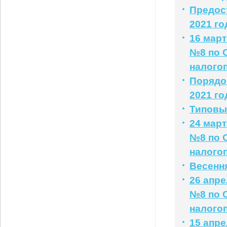
Предос
2021 го
16 мар
№8 по 
налого
Порядо
2021 го
Типовые
24 мар
№8 по 
налого
Весенн
26 апр
№8 по 
налого
15 апр