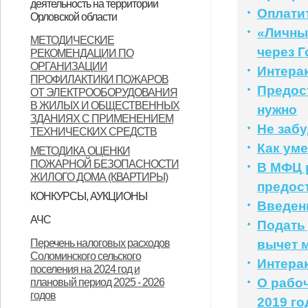
деятельность на территории
Оплати
Орловской области
Орловской области
«Личны
Контактные данные операторов
МЕТОДИЧЕСКИЕ
через Г
РЕКОМЕНДАЦИИ ПО
связи, осуществляющих
ОРГАНИЗАЦИИ
Интера
деятельность на территории
ПРОФИЛАКТИКИ ПОЖАРОВ
Предос
ОТ ЭЛЕКТРООБОРУДОВАНИЯ
Орловской области
В ЖИЛЫХ И ОБЩЕСТВЕННЫХ
нужно
ЗДАНИЯХ С ПРИМЕНЕНИЕМ
Не забу
ТЕХНИЧЕСКИХ СРЕДСТВ
Как ум
МЕТОДИКА ОЦЕНКИ
ПОЖАРНОЙ БЕЗОПАСНОСТИ
В МФЦ 
ЖИЛОГО ДОМА (КВАРТИРЫ)
предос
КОНКУРСЫ, АУКЦИОНЫ
Введен
Продажа земельных участков
АЧС
Подать
Уках Губернатора Орловской
Указ Губернатора Орловской
Указ Губернатора Орловской
Перечень налоговых расходов
вычет м
Соломинского сельского
области от 23.11.2022 года № 674
области от 28.11.2022 года № 683
области от 28.11.2022 года № 684
Интера
поселения на 2024 год и
"Об установлении
"О внесении изменений в Указ
"Об установлении
О рабоч
плановый период 2025 - 2026
годов
ограничительных мероприятий
Губернатора Орловской области
ограничительных мероприятий
2019 го