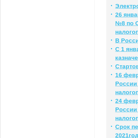
Электр
26 янв
№8 по 
налого
В Росс
С 1 янв
казначе
Старто
16 фев
России
налого
24 фев
России
налого
Срок пе
2021го