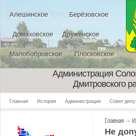
Алешинское
Берёзовское
Домаховское
Друженское
Малобобровское
Плосковское
Администрация Солом
Дмитровского р
Главная
История
Администрация
Совет депу
Главная
→
И
Не доп