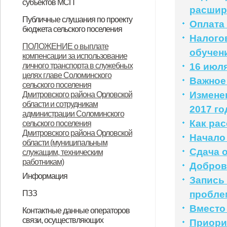
субъектов МСП
расши
НПА
Вопрос-ответ
Имущество для бизнеса
Материалы корпорации
Коллегиальный орган
Публичные слушания по проекту
Оплата
бюджета сельского поселения
Налого
ИТОГОВЫЙ ДОКУМЕНТ
ПОЛОЖЕНИЕ о выплате
обучен
компенсации за использование
публичных слушаний по проекту
личного транспорта в служебных
16 июля
муниципального правового акта
целях главе Соломинского
Важное
сельского поселения
«О бюджете Соломинского
Измене
Дмитровского района Орловской
сельского поселения
области и сотрудникам
2017 го
администрации Соломинского
Дмитровского района Орловской
Как ра
сельского поселения
Дмитровского района Орловской
области на 2021 год и плановый
Начало
области (муниципальным
период 2022-2023 годов»
Сдача 
служащим, техническим
работникам)
Добров
Информация
Запись
Информация по дорогам
ПЗЗ
пробле
ПЗЗ Соломинского сельского
Вместо
Контактные данные операторов
связи, осуществляющих
поселения Дмитровского района
Приори