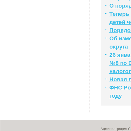
О поря
Теперь
детей ч
Порядо
Об изм
округа
26 янв
№8 по 
налого
Новая л
ФНС Рос
году
Администрация Со