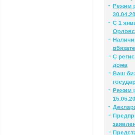
Режим р
30.04.2
С 1 янв
Орловс
Наличи
обязат
С реги
дома
Ваш би
государ
Режим р
15.05.2
Деклар
Предпр
заявле
Предст