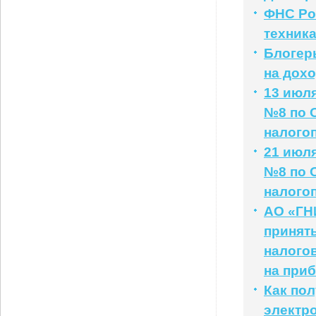
ФНС Ро
техник
Блогер
на дох
13 июл
№8 по 
налого
21 июл
№8 по 
налого
АО «ГНИ
принять
налогов
на при
Как по
электр