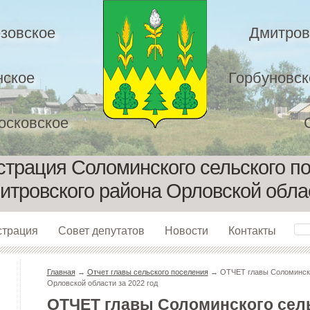
зовское
Дмитров
нское
Горбуновск
осковское
трация Соломинского сельского п
итровского района Орловской обла
страция
Совет депутатов
Новости
Контакты
Главная
→
Отчет главы сельского поселения
→ ОТЧЕТ главы Cоломинског
Орловской области за 2022 год
ОТЧЕТ главы Cоломинского сел