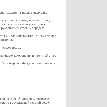
ень находятся в надлежащем виде.
осуществляли стяжку постамента под
ился текущий ремонт всех Воинских
.рублей из собственных средств.
 в с.Соломино в сумме 15,5 тыс.рублей
 поселения).
опил деревьев).
воинские захоронения и памятный знак.
к. Зимой при необходимости погребения
иванию сорной растительности около
аждан с последующей уборкой общей