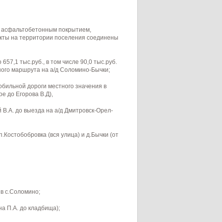
 с асфальтобетонным покрытием,
кты на территории поселения соединены
7,1 тыс.руб., в том числе 90,0 тыс.руб.
ого маршрута на а/д Соломино-Бычки;
бильной дороги местного значения в
 до Егорова В.Д),
 В.А. до выезда на а/д Дмитровск-Орел-
Костобобровка (вся улица) и д.Бычки (от
в с.Соломино;
а П.А. до кладбища);