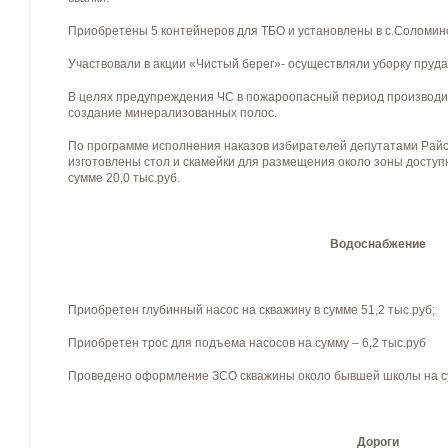
Приобретены 5 контейнеров для ТБО и установлены в с.Соломин
Участвовали в акции «Чистый берег»- осуществляли уборку пруда
В целях предупреждения ЧС в пожароопасный период производи
создание минерализованных полос.
По программе исполнения наказов избирателей депутатами Рай
изготовлены стол и скамейки для размещения около зоны доступн
сумме 20,0 тыс.руб.
Водоснабжение
Приобретен глубинный насос на скважину в сумме 51,2 тыс.руб;
Приобретен трос для подъема насосов на сумму – 6,2 тыс.руб
Проведено оформление ЗСО скважины около бывшей школы на су
Дороги