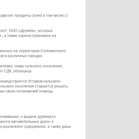
одвозит продукты (хлеб в том числе) 2
рел", ООО «Дружба», которые
, а также зарегистрировано на
оженных на территории Соломинского
ом в различных городах.
ловек: глава сельского поселения,
го СДК, уборщица.
уководствуются Уставом сельского
ельского поселения старается решать
елах своих полномочий помощь
проживании, о выдаче дубликата
монта автомобильных дорог, о
ок различного содержания, а также даны