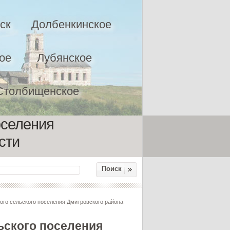
ск
Долбенкинское
ое
Лубянское
Столбищенское
оселения
сти
Поиск
о сельского поселения Дмитровского района
ьского поселения