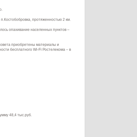
о.
 п.Костобобровка, протяженностью 2 км.
лось опахивание населенных пунктов –
совета приобретены материалы и
ости бесплатного Wi-Fi Ростелекома – в
мму 48,4 тыс.руб.