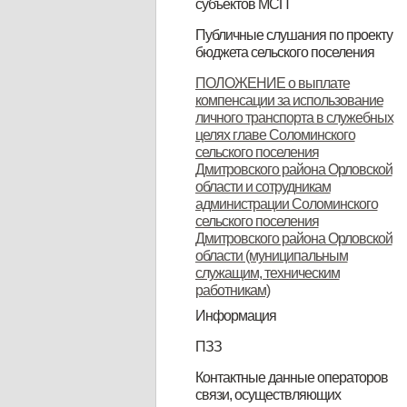
субъектов МСП
НПА
Вопрос-ответ
Имущество для бизнеса
Материалы корпорации
Коллегиальный орган
Публичные слушания по проекту
бюджета сельского поселения
ИТОГОВЫЙ ДОКУМЕНТ
ПОЛОЖЕНИЕ о выплате
компенсации за использование
публичных слушаний по проекту
личного транспорта в служебных
муниципального правового акта
целях главе Соломинского
сельского поселения
«О бюджете Соломинского
Дмитровского района Орловской
сельского поселения
области и сотрудникам
администрации Соломинского
Дмитровского района Орловской
сельского поселения
Дмитровского района Орловской
области на 2021 год и плановый
области (муниципальным
период 2022-2023 годов»
служащим, техническим
работникам)
Информация
Информация по дорогам
ПЗЗ
ПЗЗ Соломинского сельского
Контактные данные операторов
связи, осуществляющих
поселения Дмитровского района