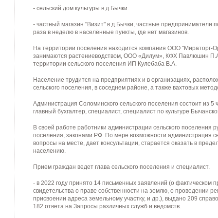
- сельский дом культуры в д.Бычки.
- частный магазин "Визит" в д.Бычки, частные предприниматели п
раза в неделю в населённые пункты, где нет магазинов.
На территории поселения находится компания ООО "Мираторг-О
занимаются растениеводством, ООО «Дилум», КФХ Павлюшин П.А.
территории сельского поселения ИП Кулебаба В.А.
Население трудится на предприятиях и в организациях, распол
сельского поселения, в соседнем районе, а также вахтовых метод
Администрация Соломинского сельского поселения состоит из 5 че
главный бухгалтер, специалист, специалист по культуре Бычанско
В своей работе работники администрации сельского поселения р
поселения, законами РФ. По мере возможности администрация с
вопросы на месте, дает консультации, старается оказать в пред
населению.
Прием граждан ведет глава сельского поселения и специалист.
- в 2022 году принято 14 письменных заявлений (о фактическом 
свидетельства о праве собственности на землю, о проведении ре
присвоении адреса земельному участку, и др.), выдано 209 справ
182 ответа на Запросы различных служб и ведомств.