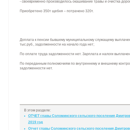
- своевременно производилось окашивание травы и очистка дорог 
Приобретено 350т щебня – потрачено 320т.
Доплата к пенсии бывшему муниципальному служащему выплачена
тыс.руб., задолженности на начало года нет;
По оплате труда задолженности нет. Зарплата и налоги выплаче
По переданным полномочиям по внутреннему и внешнему контрол
задолженности нет.
В этом разделе:
ОТЧЕТ главы Соломинского сельского поселения Дмитров
2019 год
Отчет главы Соломинского сельского поселения Дмитровс