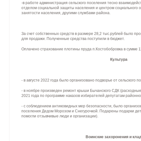
-в работе администрация сельского поселения тесно взаимодей
отделом социальной защиты населения и центром социального 
занятости населения, другими службами района.
За счет собственных средств в размере 28,2 тыс.рублей было п
для продажи. Полученные средства поступили в бюджет.
Оплачено страхование плотины пруда п.Костобобровка в сумме 11
Культура
- в августе 2022 года было организовано подворье от сельского по
- в ноябре произведен ремонт крыши Бычанского СДК (расходны
2021 года по программе наказов избирателей депутатам районно
- с соблюдением антиковидных мер безопасности, было организо
поселения Дедом Морозом и Снегурочкой. Подарены подарки детя
помогли отзывчивые люди и организации).
Воинские захоронения и кла