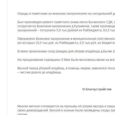
Ограды и памятники на воинских захоронениях на сегодняшний д
Был произведен ремонт памятного знака около Бычанского СДК, 
солдатом на Воинском захоронении д.Кузьминка, также производ
захоронений – потрачено 5,0 тыс.рублей из Райбюджета, 63,3 тыс
Оформлено Воинское захоронение в муниципальную собственность
(из которых 15,0 тыс.руб. из Райбюджета, 0,5 тыс.руб. из бюджета
В июне организован сход граждан для уборки кладбища д.Бычки (
На празднование годовщины 9 Мая были возложены венки на все 
Весной перед уборкой кладбищ, в помощь людям, завозился песо
– чистим дороги до кладбища.
О благоустройстве
Многие жители откликаются на призывы об уборке мусора и скаш
своих домовладений. Весной и осенью были проведены сходы гр
свалки.