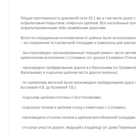
Общая протяженность дорожной сети 20,1 км, в том числе дорог
асфальтовым покрытием, покрытых щебнем. Все населенные пун
асфальтированными либо гравийными дорогами.
Всего по переданным полномочиям от района было использовано 65
– на сооружение остановочной площадки и павильона для школьн
- был произведен запланированный текущий ремонт части автомо
щебеночном исполнении с.Соломино (от дороги Соломино-Плоское
- произведено грейдирование дороги в п.Васильевка (от Ереминой
Васильевка) и подсыпка щебнем части дороги (низины);
- по заявлению жителей было произведено грейдирование дорог п.
Ботаевой Н.В. до Кузяевой Т.В.);
- подсыпка щебнем плотины п.Костобобровка;
- подсыпан песком и щебнем съезд к памятнику с.Соломино;
- произведена отсыпка песком и щебнем контейнерной площадки 
- отсыпан участок дороги, ведущий к кладбищу (от дома Павлюшин