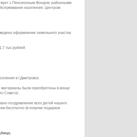
ствует с Пенсионным Фондом, районными
обслуживания населения, Центром
роведено оформление земельного участка
,7 тыс.рублей.
селения в г.Дмитровск.
е материалы были приобретены в конце
го Совета)
вано поздравление всех детей нашего
м бесплатно (в покупке подарков
дбища.