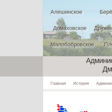
Алешинское
Берё
Домаховское
Друже
Малобобровское
Пл
Админис
Дм
Главная
История
Админи