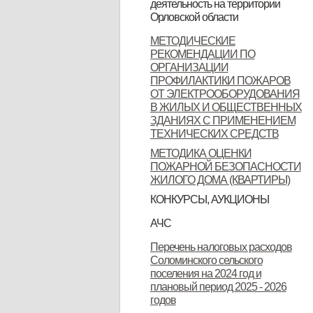
деятельность на территории
Орловской области
Орловской области
Контактные данные операторов
МЕТОДИЧЕСКИЕ
РЕКОМЕНДАЦИИ ПО
связи, осуществляющих
ОРГАНИЗАЦИИ
деятельность на территории
ПРОФИЛАКТИКИ ПОЖАРОВ
ОТ ЭЛЕКТРООБОРУДОВАНИЯ
Орловской области
В ЖИЛЫХ И ОБЩЕСТВЕННЫХ
ЗДАНИЯХ С ПРИМЕНЕНИЕМ
ТЕХНИЧЕСКИХ СРЕДСТВ
МЕТОДИКА ОЦЕНКИ
ПОЖАРНОЙ БЕЗОПАСНОСТИ
ЖИЛОГО ДОМА (КВАРТИРЫ)
КОНКУРСЫ, АУКЦИОНЫ
Продажа земельных участков
АЧС
Уках Губернатора Орловской
Указ Губернатора Орловской
Указ Губернатора Орловской
Перечень налоговых расходов
Соломинского сельского
области от 23.11.2022 года № 674
области от 28.11.2022 года № 683
области от 28.11.2022 года № 684
поселения на 2024 год и
"Об установлении
"О внесении изменений в Указ
"Об установлении
плановый период 2025 - 2026
годов
ограничительных мероприятий
Губернатора Орловской области
ограничительных мероприятий