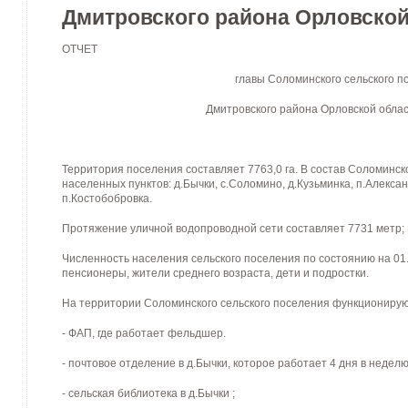
Дмитровского района Орловской 
ОТЧЕТ
главы Соломинского сельского п
Дмитровского района Орловской облас
Территория поселения составляет 7763,0 га. В состав Соломинско
населенных пунктов: д.Бычки, с.Соломино, д.Кузьминка, п.Алексан
п.Костобобровка.
Протяжение уличной водопроводной сети составляет 7731 метр;
Численность населения сельского поселения по состоянию на 01.
пенсионеры, жители среднего возраста, дети и подростки.
На территории Соломинского сельского поселения функционирую
- ФАП, где работает фельдшер.
- почтовое отделение в д.Бычки, которое работает 4 дня в неделю
- сельская библиотека в д.Бычки ;