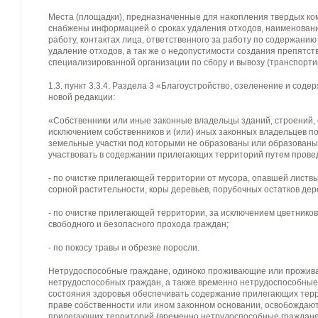
Места (площадки), предназначенные для накопления твердых к
снабжены информацией о сроках удаления отходов, наименован
работу, контактах лица, ответственного за работу по содержани
удаление отходов, а так же о недопустимости создания препятст
специализированной организации по сбору и вывозу (транспорти
1.3.
пункт 3.3.4. Раздела 3 «Благоустройство, озеленение и соде
новой редакции:
«Собственники или иные законные владельцы зданий, строений, 
исключением собственников и (или) иных законных владельцев п
земельные участки под которыми не образованы или образованы 
участвовать в содержании прилегающих территорий путем прове
- по очистке прилегающей территории от мусора, опавшей листвы
сорной растительности, коры деревьев, порубочных остатков дере
- по очистке прилегающей территории, за исключением цветников 
свободного и безопасного прохода граждан;
- по покосу травы и обрезке поросли.
Нетрудоспособные граждане, одиноко проживающие или прожива
нетрудоспособных граждан, а также временно нетрудоспособные 
состояния здоровья обеспечивать содержание прилегающих тер
праве собственности или ином законном основании, освобождают
прилегающих территорий (временно нетрудоспособные граждане-