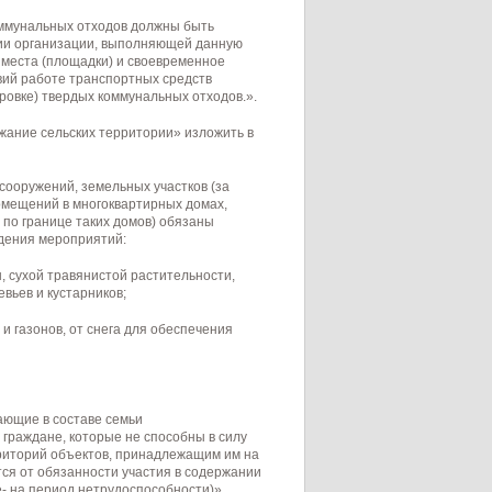
оммунальных отходов должны быть
ии организации, выполняющей данную
ю места (площадки) и своевременное
вий работе транспортных средств
ровке) твердых коммунальных отходов.».
ржание сельских территории» изложить в
сооружений, земельных участков (за
омещений в многоквартирных домах,
по границе таких домов) обязаны
дения мероприятий:
, сухой травянистой растительности,
вьев и кустарников;
и газонов, от снега для обеспечения
ющие в составе семьи
граждане, которые не способны в силу
риторий объектов, принадлежащим им на
ся от обязанности участия в содержании
 на период нетрудоспособности)».