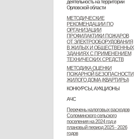
деятельность на территории
Орловской области
Орловской области
Контактные данные операторов
МЕТОДИЧЕСКИЕ
РЕКОМЕНДАЦИИ ПО
связи, осуществляющих
ОРГАНИЗАЦИИ
деятельность на территории
ПРОФИЛАКТИКИ ПОЖАРОВ
ОТ ЭЛЕКТРООБОРУДОВАНИЯ
Орловской области
В ЖИЛЫХ И ОБЩЕСТВЕННЫХ
ЗДАНИЯХ С ПРИМЕНЕНИЕМ
ТЕХНИЧЕСКИХ СРЕДСТВ
МЕТОДИКА ОЦЕНКИ
ПОЖАРНОЙ БЕЗОПАСНОСТИ
ЖИЛОГО ДОМА (КВАРТИРЫ)
КОНКУРСЫ, АУКЦИОНЫ
Продажа земельных участков
АЧС
Уках Губернатора Орловской
Указ Губернатора Орловской
Указ Губернатора Орловской
Перечень налоговых расходов
Соломинского сельского
области от 23.11.2022 года № 674
области от 28.11.2022 года № 683
области от 28.11.2022 года № 684
поселения на 2024 год и
"Об установлении
"О внесении изменений в Указ
"Об установлении
плановый период 2025 - 2026
годов
ограничительных мероприятий
Губернатора Орловской области
ограничительных мероприятий