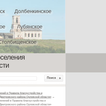
ск
Долбенкинское
ое
Лубянское
Столбищенское
оселения
сти
Поиск
ний в Правила благоустройства и
 Дмитровского района Орловской области»
→
енений в Правила благоустройства и
 Дмитровского района Орловской области»