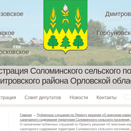
зовское
Дмитров
нское
Горбуновск
осковское
трация Соломинского сельского п
итровского района Орловской обла
страция
Совет депутатов
Новости
Контакты
Главная
→
Публичные слушания по Проекту решения «О внесении измене
санитарного содержания территории Соломинского сельского поселения
О назначении публичных слушаний по Проекту решения «О внесении изм
санитарного содержания территории Соломинского сельского поселения