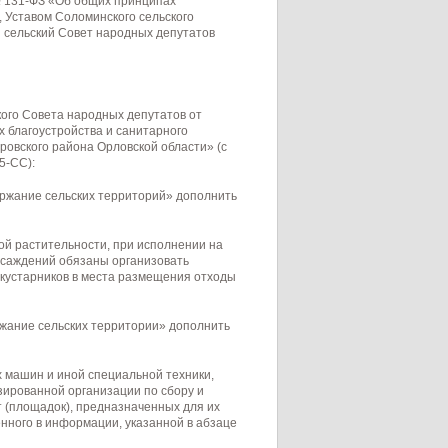
№ 131-ФЗ «Об общих принципах
 Уставом Соломинского сельского
 сельский Совет народных депутатов
ого Совета народных депутатов от
 благоустройства и санитарного
овского района Орловской области» (с
5-СС):
держание сельских территорий» дополнить
ой растительности, при исполнении на
асаждений обязаны организовать
 кустарников в места размещения отходы
ержание сельских территории» дополнить
 машин и иной специальной техники,
ированной организации по сбору и
т (площадок), предназначенных для их
енного в информации, указанной в абзаце