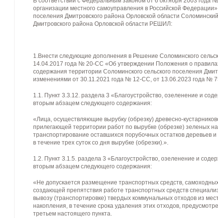
В соответствии с Федеральным законом от 6 октября 2003 года 
организации местного самоуправления в Российской Федерации»,
поселения Дмитровского района Орловской области Соломинский
Дмитровского района Орловской области РЕШИЛ:
1.Внести следующие дополнения в Решение Соломинского сельск
14.04.2017 года № 20-СС «Об утверждении Положения о правилах
содержания территории Соломинского сельского поселения Дмитр
изменениями от 30.11.2021 года № 12-СС, от 13.06.2023 года № 7
1.1. Пункт 3.3.12. раздела 3 «Благоустройство, озеленение и со
вторым абзацем следующего содержания:
«Лица, осуществляющие вырубку (обрезку) древесно-кустарников
прилегающей территории работ по вырубке (обрезке) зеленых н
транспортирование оставшихся порубочных остатков деревьев и
в течение трех суток со дня вырубке (обрезки).».
1.2. Пункт 3.1.5. раздела 3 «Благоустройство, озеленение и сод
вторым абзацем следующего содержания:
«Не допускается размещение транспортных средств, самоходных
создающей препятствия работе транспортных средств специализ
вывозу (транспортировке) твердых коммунальных отходов из мес
накопления, в течение срока удаления этих отходов, предусмотр
третьем настоящего пункта.