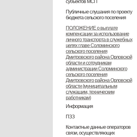
субъектов МСП
НПА
Вопрос-ответ
Имущество для бизнеса
Материалы корпорации
Коллегиальный орган
Публичные слушания по проекту
бюджета сельского поселения
ИТОГОВЫЙ ДОКУМЕНТ
ПОЛОЖЕНИЕ о выплате
компенсации за использование
публичных слушаний по проекту
личного транспорта в служебных
муниципального правового акта
целях главе Соломинского
сельского поселения
«О бюджете Соломинского
Дмитровского района Орловской
сельского поселения
области и сотрудникам
администрации Соломинского
Дмитровского района Орловской
сельского поселения
Дмитровского района Орловской
области на 2021 год и плановый
области (муниципальным
период 2022-2023 годов»
служащим, техническим
работникам)
Информация
Информация по дорогам
ПЗЗ
ПЗЗ Соломинского сельского
Контактные данные операторов
связи, осуществляющих
поселения Дмитровского района