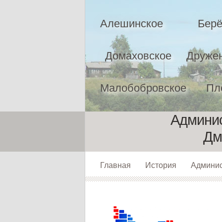
Алешинское
Берё
Домаховское
Друже
Малобобровское
Пл
Админис
Дм
Главная
История
Админи