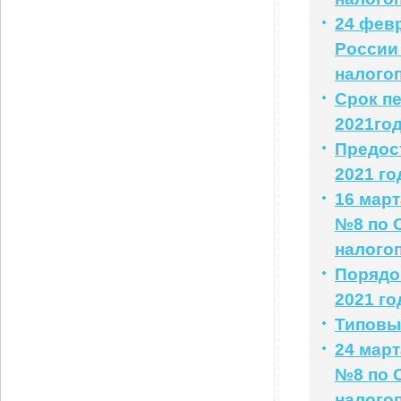
24 фев
России
налого
Срок пе
2021го
Предос
2021 го
16 мар
№8 по 
налого
Порядо
2021 го
Типовые
24 мар
№8 по 
налого