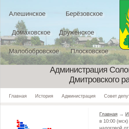
Алешинское
Берёзовское
Домаховское
Друженское
Малобобровское
Плосковское
Администрация Солом
Дмитровского р
Главная
История
Администрация
Совет депу
Главная
→
И
в 10:00 (мск
налоговой от