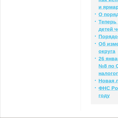
и ярма
О поря
Теперь
детей ч
Порядо
Об изм
округа
26 янв
№8 по 
налого
Новая л
ФНС Рос
году