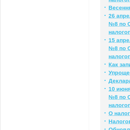
Весенн
26 апр
№8 по 
налого
15 апр
№8 по 
налого
Как за
Упроще
Деклар
10 июн
№8 по 
налого
О нало
Налого
Обновл