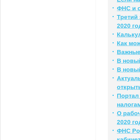
ФНС и 
Третий 
2020 го
Кальку
Как мо
Важные
В новый
В новый
Актуал
открыты
Портал 
налога
О рабоч
2020 го
ФНС Ро
кабине