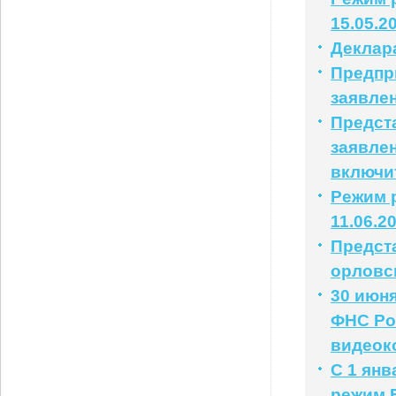
15.05.2
Деклар
Предпр
заявле
Предст
заявлен
включи
Режим р
11.06.2
Предст
орловс
30 июня
ФНС Ро
видеок
С 1 ян
режим 