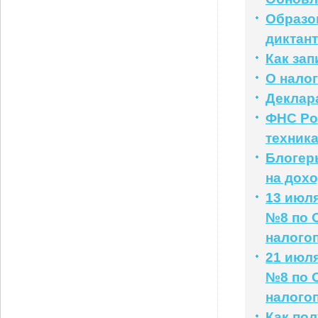
Образо
диктант
Как за
О нало
Деклар
ФНС Ро
техник
Блогер
на дох
13 июл
№8 по 
налого
21 июл
№8 по 
налого
Как по