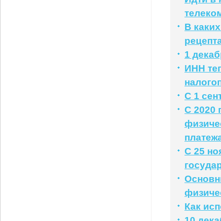
телеко
В каких
рецепт
1 дека
ИНН те
налого
С 1 се
С 2020 
физиче
платеж
С 25 н
госуда
Основн
физичес
Как ис
10 дек