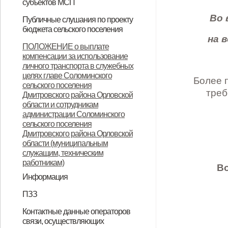
субъектов МСП
НПА
Вопрос-ответ
Имущество для бизнеса
Материалы корпорации
Коллегиальный орган
Во 
Публичные слушания по проекту
бюджета сельского поселения
на 
ИТОГОВЫЙ ДОКУМЕНТ
ПОЛОЖЕНИЕ о выплате
компенсации за использование
публичных слушаний по проекту
личного транспорта в служебных
муниципального правового акта
целях главе Соломинского
Более 
сельского поселения
«О бюджете Соломинского
треб
Дмитровского района Орловской
сельского поселения
области и сотрудникам
администрации Соломинского
Дмитровского района Орловской
сельского поселения
Дмитровского района Орловской
области на 2021 год и плановый
области (муниципальным
период 2022-2023 годов»
служащим, техническим
работникам)
Во
Информация
Информация по дорогам
ПЗЗ
ПЗЗ Соломинского сельского
Контактные данные операторов
связи, осуществляющих
поселения Дмитровского района