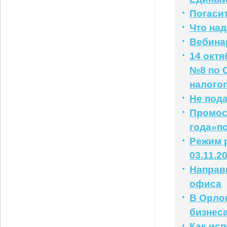
Погаси
Что на
Вебинар
14 окт
№8 по 
налого
Не под
Промос
года»п
Режим р
03.11.2
Направ
офиса
В Орло
бизнес
Как ис