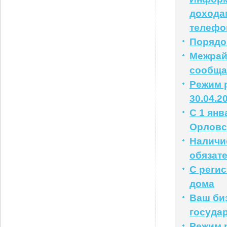
доходам
телефо
Порядо
Межрай
сообща
Режим р
30.04.2
С 1 янв
Орловс
Наличи
обязат
С реги
дома
Ваш би
государ
Режим р