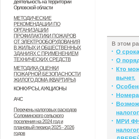
деятельность на территории
Орловской области
Орловской области
Контактные данные операторов
МЕТОДИЧЕСКИЕ
РЕКОМЕНДАЦИИ ПО
связи, осуществляющих
ОРГАНИЗАЦИИ
деятельность на территории
ПРОФИЛАКТИКИ ПОЖАРОВ
ОТ ЭЛЕКТРООБОРУДОВАНИЯ
В этом ра
Орловской области
В ЖИЛЫХ И ОБЩЕСТВЕННЫХ
О срок
ЗДАНИЯХ С ПРИМЕНЕНИЕМ
ТЕХНИЧЕСКИХ СРЕДСТВ
О поря
МЕТОДИКА ОЦЕНКИ
Кто мо
ПОЖАРНОЙ БЕЗОПАСНОСТИ
вычет.
ЖИЛОГО ДОМА (КВАРТИРЫ)
Особен
КОНКУРСЫ, АУКЦИОНЫ
Номера
Продажа земельных участков
АЧС
Возмож
Уках Губернатора Орловской
Указ Губернатора Орловской
Указ Губернатора Орловской
Перечень налоговых расходов
налого
Соломинского сельского
области от 23.11.2022 года № 674
области от 28.11.2022 года № 683
области от 28.11.2022 года № 684
МРИ ФН
поселения на 2024 год и
"Об установлении
"О внесении изменений в Указ
"Об установлении
плановый период 2025 - 2026
налого
годов
ограничительных мероприятий
Губернатора Орловской области
ограничительных мероприятий
ДВЕРЕ