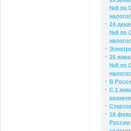
№8 по 
налого
24 дек
№8 по 
налого
Электр
26 янв
№8 по 
налого
В Росс
С 1 янв
казначе
Старто
16 фев
России
налого