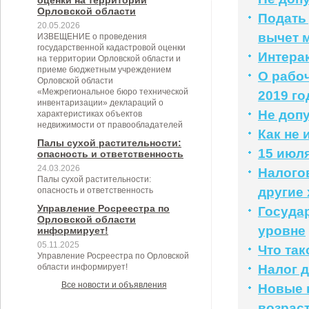
оценки на территории
Орловской области
Подать
20.05.2026
вычет м
ИЗВЕЩЕНИЕ о проведения
государственной кадастровой оценки
Интера
на территории Орловской области и
приеме бюджетным учреждением
О рабоч
Орловской области
«Межрегиональное бюро технической
2019 го
инвентаризации» деклараций о
Не доп
характеристиках объектов
недвижимости от правообладателей
Как не 
Палы сухой растительности:
15 июля
опасность и ответственность
24.03.2026
Налого
Палы сухой растительности:
другие
опасность и ответственность
Управление Росреестра по
Госуда
Орловской области
уровне
информирует!
05.11.2025
Что так
Управление Росреестра по Орловской
области информирует!
Налог 
Все новости и объявления
Новые 
возрас