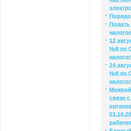
электр
Порядо
Подать
налого
12 авг
№8 по 
налого
24 авг
№8 по 
налого
Межрай
связи 
органо
01.10.2
рабочег
Единый 