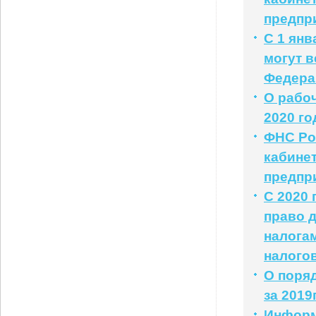
предпр
С 1 ян
могут в
Федера
О рабоч
2020 го
ФНС Ро
кабине
предпр
С 2020
право 
налога
налого
О поря
за 2019
Информ