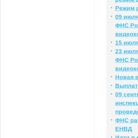
Режим 
09 июля
ФНС Ро
видеок
15 июля
23 июля
ФНС Ро
видеок
Новая 
Выплат
09 сент
инспек
провед
ФНС раз
ЕНВД
Идти в 