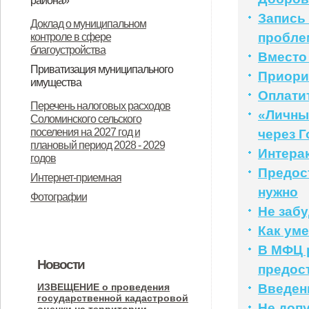
района»
«О ежемесячной социальной
Запись
О назначении общественных
Доклад о муниципальном
пробле
контроле в сфере
выплате детям отдельных
(публичных) слушаний
благоустройства
Вместо
категорий военнослужащих».
Приватизация муниципального
Приори
имущества
Оплати
Об утверждении Положения о
Информационное сообщение
Перечень налоговых расходов
«Личны
Соломинского сельского
порядке планирования и принятия
администрации Соломинского
поселения на 2027 год и
через Г
решений об условиях
сельского поселения
плановый период 2028 - 2029
Интера
годов
приватизации муниципального
Дмитровского района Орловской
Предос
Интернет-приемная
имущества муниципального
области об итогах приватизации и
нужно
Фотографии
образования Соломинское
продажи государственного и
Не забу
сельское поселение
муниципального имущества за
Как ум
Дмитровского муниципального
2025 год
В МФЦ 
Новости
района Орловской области
предос
ИЗВЕЩЕНИЕ о проведения
Введен
государственной кадастровой
Не доп