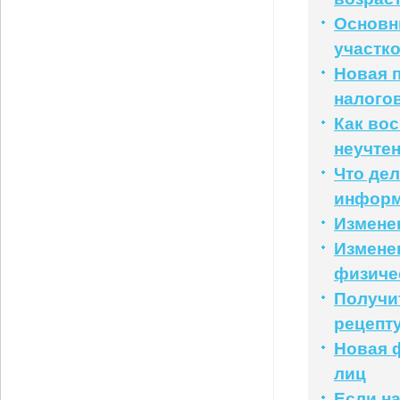
Основн
участко
Новая 
налого
Как во
неучте
Что дел
инфор
Измене
Измене
физиче
Получи
рецепт
Новая 
лиц
Если н