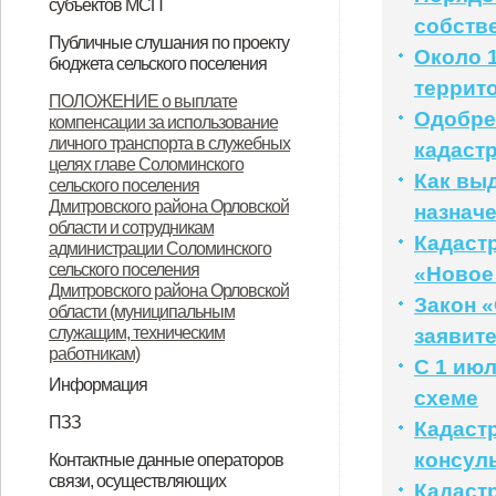
субъектов МСП
собств
НПА
Вопрос-ответ
Имущество для бизнеса
Материалы корпорации
Коллегиальный орган
Публичные слушания по проекту
Около 
бюджета сельского поселения
террит
ИТОГОВЫЙ ДОКУМЕНТ
ПОЛОЖЕНИЕ о выплате
Одобре
компенсации за использование
публичных слушаний по проекту
личного транспорта в служебных
кадаст
муниципального правового акта
целях главе Соломинского
Как вы
сельского поселения
«О бюджете Соломинского
Дмитровского района Орловской
назнач
сельского поселения
области и сотрудникам
Кадастр
администрации Соломинского
Дмитровского района Орловской
сельского поселения
«Новое
Дмитровского района Орловской
области на 2021 год и плановый
Закон «
области (муниципальным
период 2022-2023 годов»
служащим, техническим
заявит
работникам)
С 1 ию
Информация
схеме
Информация по дорогам
ПЗЗ
Кадаст
ПЗЗ Соломинского сельского
консул
Контактные данные операторов
связи, осуществляющих
поселения Дмитровского района
Кадаст