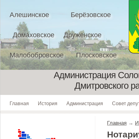
Алешинское
Берёзовское
Домаховское
Друженское
Малобобровское
Плосковское
Администрация Солом
Дмитровского р
Главная
История
Администрация
Совет депу
Главная
→
И
Нотари