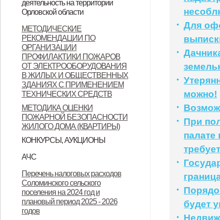
деятельность на территории
Орловской области
несобл
Орловской области
Для оф
Контактные данные операторов
МЕТОДИЧЕСКИЕ
РЕКОМЕНДАЦИИ ПО
выписк
связи, осуществляющих
ОРГАНИЗАЦИИ
Дачник
деятельность на территории
ПРОФИЛАКТИКИ ПОЖАРОВ
земель
ОТ ЭЛЕКТРООБОРУДОВАНИЯ
Орловской области
В ЖИЛЫХ И ОБЩЕСТВЕННЫХ
Утерян
ЗДАНИЯХ С ПРИМЕНЕНИЕМ
можно!
ТЕХНИЧЕСКИХ СРЕДСТВ
Возмож
МЕТОДИКА ОЦЕНКИ
ПОЖАРНОЙ БЕЗОПАСНОСТИ
При по
ЖИЛОГО ДОМА (КВАРТИРЫ)
палате 
КОНКУРСЫ, АУКЦИОНЫ
требует
Продажа земельных участков
АЧС
Госуда
Уках Губернатора Орловской
Указ Губернатора Орловской
Указ Губернатора Орловской
Перечень налоговых расходов
границ
Соломинского сельского
области от 23.11.2022 года № 674
области от 28.11.2022 года № 683
области от 28.11.2022 года № 684
Порядо
поселения на 2024 год и
"Об установлении
"О внесении изменений в Указ
"Об установлении
плановый период 2025 - 2026
будет 
годов
ограничительных мероприятий
Губернатора Орловской области
ограничительных мероприятий
Недвижи