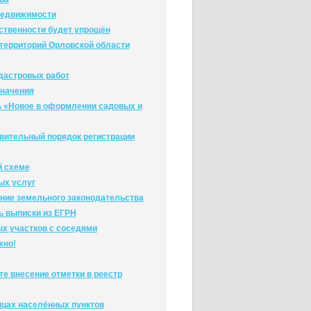
 недвижимости
ственности будет упрощён
 территорий Орловской области
дастровых работ
значения
ь «Новое в оформлении садовых и
явительный порядок регистрации
й схеме
ых услуг
ние земельного законодательства
ь выписки из ЕГРН
х участков с соседями
жно!
е внесение отметки в реестр
ицах населённых пунктов