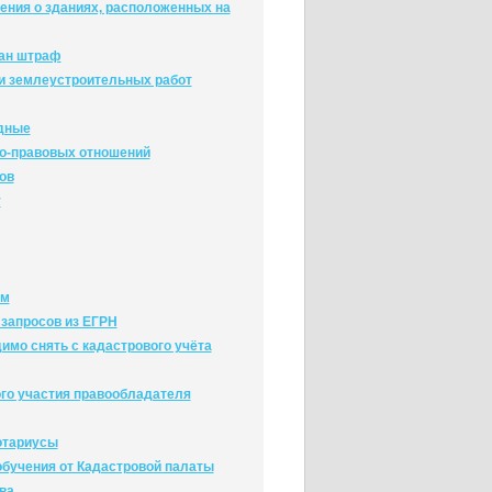
ения о зданиях, расположенных на
сан штраф
и землеустроительных работ
адные
о-правовых отношений
ов
у
ам
 запросов из ЕГРН
имо снять с кадастрового учёта
го участия правообладателя
отариусы
обучения от Кадастровой палаты
ва