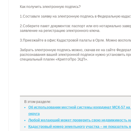
Как получить электронную подпись?
1.Составьте заявку на электронную подпись в Федеральную кадастр
2.Соберите пакет документов: паспорт или его нотариально зав
заявление на регистрацию электронного ключа.
3.Приезжайте в офис Кадастровой палаты в Орле. Можно воспольз
Забрать электронную подпись можно, скачав ее на сайте Федера
распознавания вашей электронной подписи нужно установить п
специальный плагин «КриптоПро ЭЦП».
В этом разделе:
Об использовании местной системы координат МСК-57 на 
округа
Любой желающий может проверить свою недвижимость н
Кадастровый номер земельного участка – не показатель 