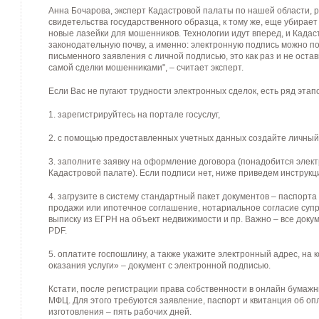
Анна Бочарова, эксперт Кадастровой палаты по нашей области, р
свидетельства государственного образца, к тому же, еще убирает
новые лазейки для мошенников. Технологии идут вперед, и Кадас
законодательную почву, а именно: электронную подпись можно по
письменного заявления с личной подписью, это как раз и не ост
самой сделки мошенниками", – считает эксперт.
Если Вас не пугают трудности электронных сделок, есть ряд этап
1. зарегистрируйтесь на портале госуслуг,
2. с помощью предоставленных учетных данных создайте личный 
3. заполните заявку на оформление договора (понадобится элект
Кадастровой палате). Если подписи нет, ниже приведем инструкц
4. загрузите в систему стандартный пакет документов – паспорта 
продажи или ипотечное соглашение, нотариальное согласие супру
выписку из ЕГРН на объект недвижимости и пр. Важно – все док
PDF.
5. оплатите госпошлину, а также укажите электронный адрес, на
оказания услуги» – документ с электронной подписью.
Кстати, после регистрации права собственности в онлайн бумажн
МФЦ. Для этого требуются заявление, паспорт и квитанция об о
изготовления – пять рабочих дней.