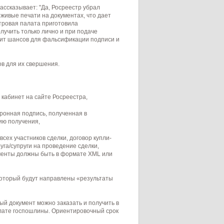
ассказывает: "Да, Росреестр убрал
 живые печати на документах, что дает
тровая палата приготовила
лучить только лично и при подаче
авит шансов для фальсификации подписи и
ов для их свершения.
кабинет на сайте Росреестра,
ронная подпись, полученная в
ию получения,
всех участников сделки, договор купли-
га/супруги на проведение сделки,
ументы должны быть в формате XML или
 который будут направлены «результаты
ый документ можно заказать и получить в
плате госпошлины. Ориентировочный срок