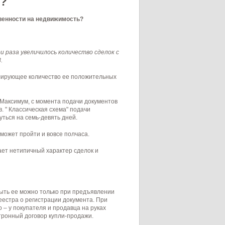
ь?
твенности на недвижимость?
 раза увеличилось количество сделок с
.
алирующее количество ее положительных
Максимум, с момента подачи документов
. " Классическая схема" подачи
ться на семь-девять дней.
 может пройти и вовсе полчаса.
гает нетипичный характер сделок и
рыть ее можно только при предъявлении
еестра о регистрации документа. При
– у покупателя и продавца на руках
ктронный договор купли-продажи.