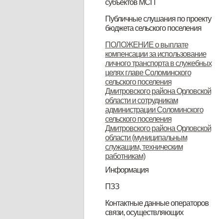
субъектов МСП
НПА
Вопрос-ответ
Имущество для бизнеса
Материалы корпорации
Коллегиальный орган
Публичные слушания по проекту
бюджета сельского поселения
ИТОГОВЫЙ ДОКУМЕНТ
ПОЛОЖЕНИЕ о выплате
компенсации за использование
публичных слушаний по проекту
личного транспорта в служебных
муниципального правового акта
целях главе Соломинского
сельского поселения
«О бюджете Соломинского
Дмитровского района Орловской
сельского поселения
области и сотрудникам
администрации Соломинского
Дмитровского района Орловской
сельского поселения
Дмитровского района Орловской
области на 2021 год и плановый
области (муниципальным
период 2022-2023 годов»
служащим, техническим
работникам)
Информация
Информация по дорогам
ПЗЗ
ПЗЗ Соломинского сельского
Контактные данные операторов
связи, осуществляющих
поселения Дмитровского района