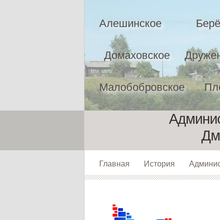
Алешинское
Берё
Домаховское
Друже
Малобобровское
Пл
Админис
Дм
Главная
История
Админи