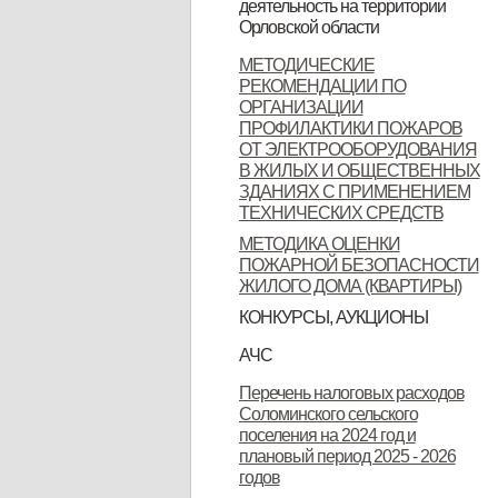
деятельность на территории
Орловской области
Орловской области
Контактные данные операторов
МЕТОДИЧЕСКИЕ
РЕКОМЕНДАЦИИ ПО
связи, осуществляющих
ОРГАНИЗАЦИИ
деятельность на территории
ПРОФИЛАКТИКИ ПОЖАРОВ
ОТ ЭЛЕКТРООБОРУДОВАНИЯ
Орловской области
В ЖИЛЫХ И ОБЩЕСТВЕННЫХ
ЗДАНИЯХ С ПРИМЕНЕНИЕМ
ТЕХНИЧЕСКИХ СРЕДСТВ
МЕТОДИКА ОЦЕНКИ
ПОЖАРНОЙ БЕЗОПАСНОСТИ
ЖИЛОГО ДОМА (КВАРТИРЫ)
КОНКУРСЫ, АУКЦИОНЫ
Продажа земельных участков
АЧС
Уках Губернатора Орловской
Указ Губернатора Орловской
Указ Губернатора Орловской
Перечень налоговых расходов
Соломинского сельского
области от 23.11.2022 года № 674
области от 28.11.2022 года № 683
области от 28.11.2022 года № 684
поселения на 2024 год и
"Об установлении
"О внесении изменений в Указ
"Об установлении
плановый период 2025 - 2026
годов
ограничительных мероприятий
Губернатора Орловской области
ограничительных мероприятий