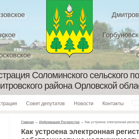
зовское
Дмитров
нское
Горбуновск
осковское
трация Соломинского сельского п
итровского района Орловской обла
страция
Совет депутатов
Новости
Контакты
Главная
→
Информация Росреестра
→ Как устроена электронная регист
Как устроена электронная регис