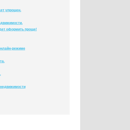
ет упрощен.
едвижимости.
дет оформить проще!
онлайн-режиме
та.
.
 недвижимости