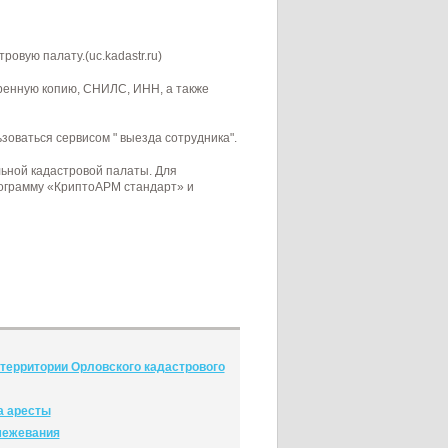
овую палату.(uc.kadastr.ru)
еренную копию, СНИЛС, ИНН, а также
оваться сервисом " выезда сотрудника".
льной кадастровой палаты. Для
рограмму «КриптоАРМ стандарт» и
территории Орловского кадастрового
а аресты
межевания