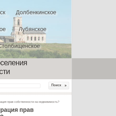
ск
Долбенкинское
ое
Лубянское
Столбищенское
оселения
сти
Поиск
рация прав собственности на недвижимость?
трация прав