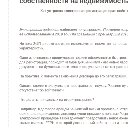
собственности на недвижимост
Как устроена электронная регистрация прав собс
Электронная цифровая набирает популярность. Примерно в три
ее использованием в 2019 году по сравнению с предыдущим 2018
Но пока ЭЦП широко все же не используется, несмотря на прев
характеристик.
Одно из очевидных преимуществ- сделки оформляются быстрее. 
для регистрации, проходит четыре дня, минимум - несколько часов
документов на бумажных носителях и получение их может растяну
На практике, с момента заключения договора до его регистрации,
Однако, сделки в виртуальном пространстве - ноухау. Россиян пу
отсутствие " живой" печати.
Что делать при сделках на вторичном рынке?
Например, в договоре аренды банковской ячейки прописано: отк
оригинала подписанного договора купли-продажи с печатью Роср
электронной процедуре такой документ предоставить невозможно 
только выписка ЕГРН, в которой указан новый собственник и эле