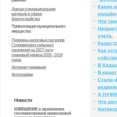
района»
«О ежемесячной социальной
Какие 
О назначении общественных
Доклад о муниципальном
онлайн
контроле в сфере
выплате детям отдельных
(публичных) слушаний
благоустройства
Что так
категорий военнослужащих».
Приватизация муниципального
Неприг
имущества
учета.
Об утверждении Положения о
Информационное сообщение
Перечень налоговых расходов
Кадаст
Соломинского сельского
порядке планирования и принятия
администрации Соломинского
поселения на 2027 год и
Как уст
решений об условиях
сельского поселения
плановый период 2028 - 2029
собств
годов
приватизации муниципального
Дмитровского района Орловской
В Кадас
Интернет-приемная
имущества муниципального
области об итогах приватизации и
В квар
Фотографии
образования Соломинское
продажи государственного и
Стали 
сельское поселение
муниципального имущества за
недвиж
Дмитровского муниципального
2025 год
А НУЖ
Новости
района Орловской области
Что де
Антико
ИЗВЕЩЕНИЕ о проведения
государственной кадастровой