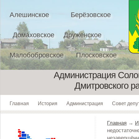
Алешинское
Берёзовское
Домаховское
Друженское
Малобобровское
Плосковское
Администрация Солом
Дмитровского р
Главная
История
Администрация
Совет депу
Главная
→
И
недостаточно
незавершённ