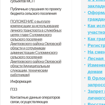
субъектов МСП
заклад
НПА
Вопрос-ответ
Имущество для бизнеса
Материалы корпорации
Коллегиальный орган
Публичные слушания по проекту
Оформл
бюджета сельского поселения
гражда
ИТОГОВЫЙ ДОКУМЕНТ
ПОЛОЖЕНИЕ о выплате
Как ис
компенсации за использование
публичных слушаний по проекту
личного транспорта в служебных
участк
муниципального правового акта
целях главе Соломинского
Как гр
сельского поселения
«О бюджете Соломинского
Дмитровского района Орловской
Регист
сельского поселения
области и сотрудникам
На сме
администрации Соломинского
Дмитровского района Орловской
сельского поселения
Лесная
Дмитровского района Орловской
области на 2021 год и плановый
Измене
области (муниципальным
период 2022-2023 годов»
служащим, техническим
домам
работникам)
В Орлов
Информация
запрос
Информация по дорогам
ПЗЗ
Запрет
ПЗЗ Соломинского сельского
Контактные данные операторов
личног
связи, осуществляющих
поселения Дмитровского района
Восста