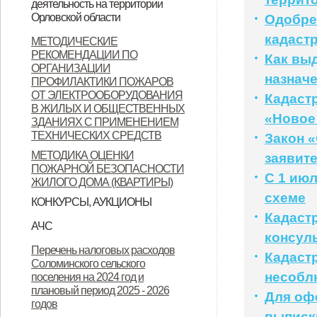
деятельность на территории
Орловской области
Орловской области
Одобре
Контактные данные операторов
кадаст
МЕТОДИЧЕСКИЕ
РЕКОМЕНДАЦИИ ПО
связи, осуществляющих
Как вы
ОРГАНИЗАЦИИ
назнач
деятельность на территории
ПРОФИЛАКТИКИ ПОЖАРОВ
ОТ ЭЛЕКТРООБОРУДОВАНИЯ
Кадастр
Орловской области
В ЖИЛЫХ И ОБЩЕСТВЕННЫХ
«Новое
ЗДАНИЯХ С ПРИМЕНЕНИЕМ
ТЕХНИЧЕСКИХ СРЕДСТВ
Закон «
МЕТОДИКА ОЦЕНКИ
заявит
ПОЖАРНОЙ БЕЗОПАСНОСТИ
С 1 ию
ЖИЛОГО ДОМА (КВАРТИРЫ)
схеме
КОНКУРСЫ, АУКЦИОНЫ
Кадаст
Продажа земельных участков
АЧС
консул
Уках Губернатора Орловской
Указ Губернатора Орловской
Указ Губернатора Орловской
Перечень налоговых расходов
Кадаст
Соломинского сельского
области от 23.11.2022 года № 674
области от 28.11.2022 года № 683
области от 28.11.2022 года № 684
несобл
поселения на 2024 год и
"Об установлении
"О внесении изменений в Указ
"Об установлении
плановый период 2025 - 2026
Для оф
годов
ограничительных мероприятий
Губернатора Орловской области
ограничительных мероприятий
выписк