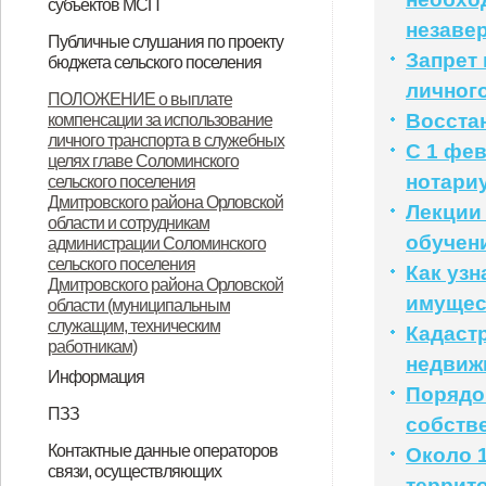
субъектов МСП
незаве
НПА
Вопрос-ответ
Имущество для бизнеса
Материалы корпорации
Коллегиальный орган
Публичные слушания по проекту
Запрет
бюджета сельского поселения
личног
ИТОГОВЫЙ ДОКУМЕНТ
ПОЛОЖЕНИЕ о выплате
Восста
компенсации за использование
публичных слушаний по проекту
личного транспорта в служебных
С 1 фе
муниципального правового акта
целях главе Соломинского
нотари
сельского поселения
«О бюджете Соломинского
Дмитровского района Орловской
Лекции
сельского поселения
области и сотрудникам
обучен
администрации Соломинского
Дмитровского района Орловской
сельского поселения
Как уз
Дмитровского района Орловской
области на 2021 год и плановый
имущес
области (муниципальным
период 2022-2023 годов»
служащим, техническим
Кадаст
работникам)
недвиж
Информация
Порядо
Информация по дорогам
ПЗЗ
собств
ПЗЗ Соломинского сельского
Контактные данные операторов
Около 
связи, осуществляющих
поселения Дмитровского района
террит