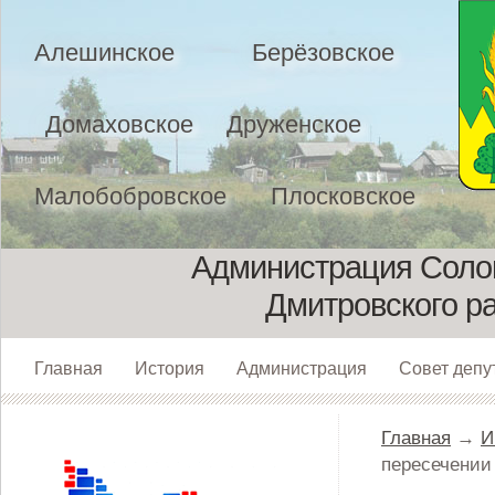
Алешинское
Берёзовское
Домаховское
Друженское
Малобобровское
Плосковское
Администрация Солом
Дмитровского р
Главная
История
Администрация
Совет депу
Главная
→
И
пересечении